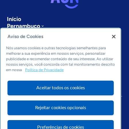
Início
Pernambuco
Sobre a ASN
Aviso de Cookies
Últimas notícias
Entre em contato
Nós usamos cookies e outras tecnologias semelhantes para
Editorias
melhorar a sua experiência em nossos serviços, personalizar
publicidade e recomendar conteúdo de seu interesse. Ao utilizar
Economia & Política
nossos serviços, você concorda com tal monitoramento descrito
em nossa
Política de Privacidade
Inovação & Tecnologia
Cultura empreendedora
Dados
Aceitar todos os cookies
Arquivo
Rejeitar cookies opcionais
Preferências de cookies