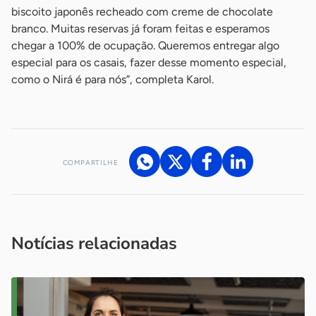
biscoito japonês recheado com creme de chocolate
branco. Muitas reservas já foram feitas e esperamos
chegar a 100% de ocupação. Queremos entregar algo
especial para os casais, fazer desse momento especial,
como o Nirá é para nós”, completa Karol.
COMPARTILHE
Acesse nossos canais de atendimento
Ficou com alguma dúvida?
.
Se
você é um profissional da imprensa, entre em contato pelo
imprensa@sebrae.com.br
fale com a ASN em cada UF
ou
Notícias relacionadas