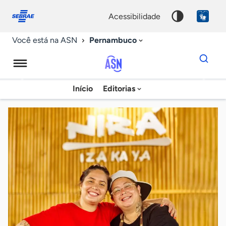
Fale
Acessibilidade
conosco
0
acessibilidade
9
Pernambuco
Você está na ASN
Dados
para
busca
Agência
Início
Editorias
Palavra
Sebrae
chave
de
Notícias