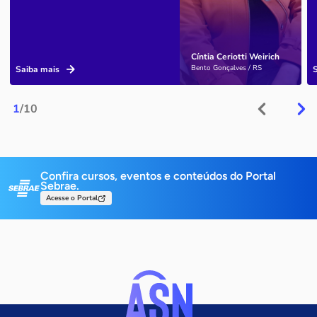
Cíntia Ceriotti Weirich
Bento Gonçalves / RS
Saiba mais
1
/10
Confira cursos, eventos e conteúdos do Portal
Sebrae.
Acesse o Portal