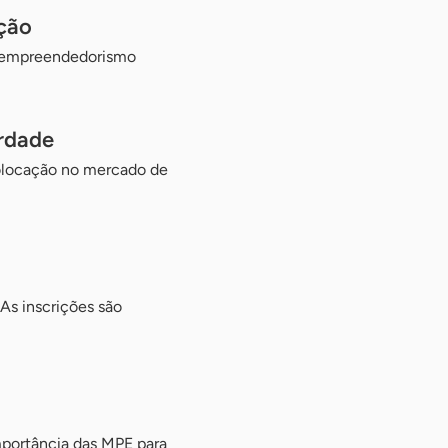
ação
 o empreendedorismo
erdade
colocação no mercado de
As inscrições são
mportância das MPE para