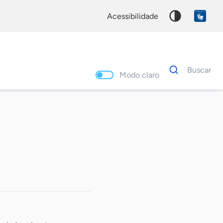
acessibilidade
Dados
Buscar
para
Modo claro
busca
Palavra
chave