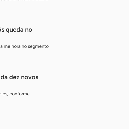
ós queda no
uma melhora no segmento
ada dez novos
cios, conforme