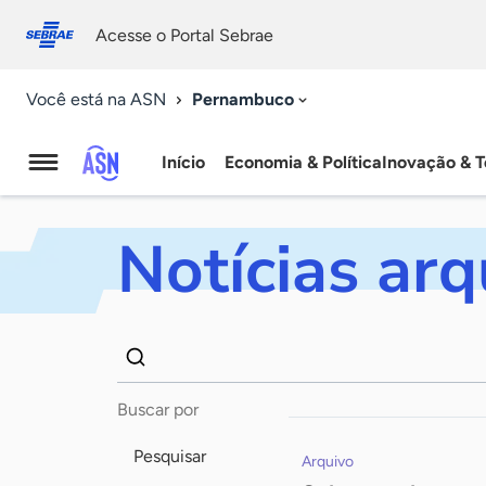
Fale
Acessibilidade
conosco
0
Acesse o Portal Sebrae
9
Pernambuco
Você está na ASN
Início
Economia & Política
Inovação & T
Agência
Sebrae
Notícias ar
de
Notícias
Dados
Palavra
para
chave
busca
Pesquisar
Arquivo