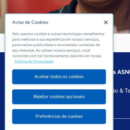
Aviso de Cookies
Nós usamos cookies e outras tecnologias semelhantes
para melhorar a sua experiência em nossos serviços,
personalizar publicidade e recomendar conteúdo de
seu interesse. Ao utilizar nossos serviços, você
concorda com tal monitoramento descrito em nossa
Política de Privacidade
Início
Pernambuco
Sobre a ASN
Aceitar todos os cookies
Editorias
Economia & Política
Inovação & T
Rejeitar cookies opcionais
Preferências de cookies