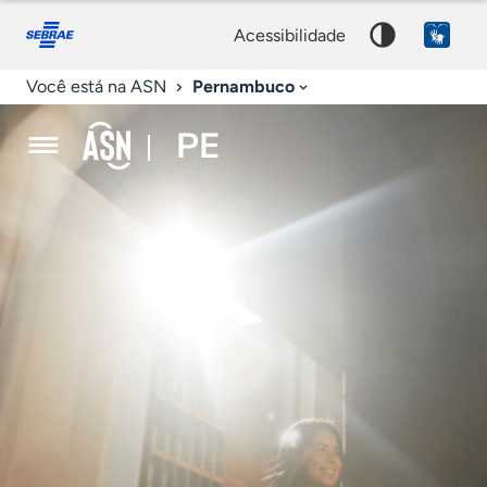
Agência
Fale
Acessibilidade
conosco
0
Palavra
Sebrae
acessibilidade
9
chave
de
Pernambuco
Você está na ASN
Notícias
PE