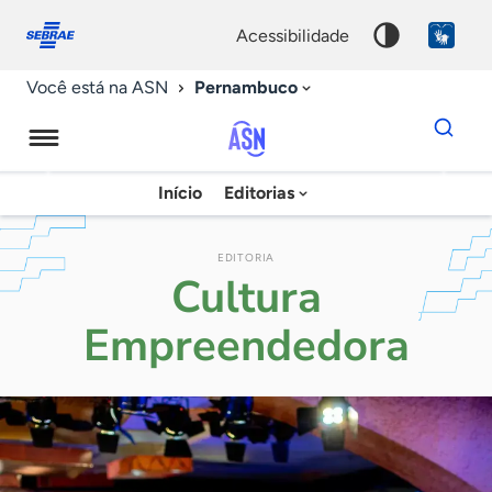
Fale
Acessibilidade
conosco
0
acessibilidade
9
Pernambuco
Você está na ASN
Dados
para
busca
Agência
Início
Editorias
Palavra
Sebrae
chave
de
EDITORIA
Cultura
Notícias
Empreendedora