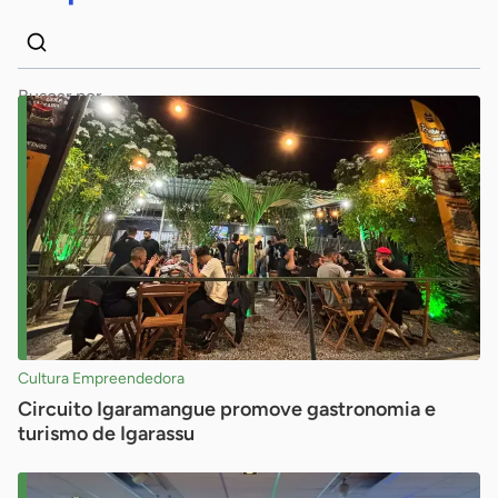
Dados
Palavra
para
chave
busca
Pesquisar
Cultura Empreendedora
Circuito Igaramangue promove gastronomia e
turismo de Igarassu