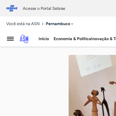
Fale
Acessibilidade
conosco
0
Acesse o Portal Sebrae
9
Pernambuco
Você está na ASN
Início
Economia & Política
Inovação & T
Agência
Sebrae
de
Notícias