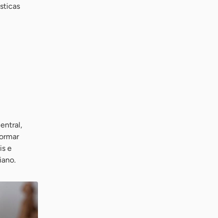
sticas
entral,
formar
is e
iano.