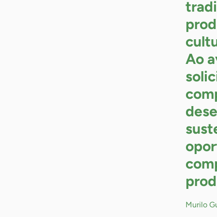
tradi
prod
cult
Ao a
soli
comp
dese
sust
opor
comp
prod
Murilo G