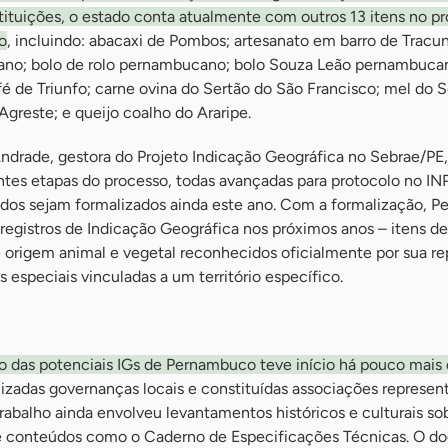
stituições, o estado conta atualmente com outros 13 itens no p
ão
, incluindo: abacaxi de Pombos; artesanato em barro de Trac
ano; bolo de rolo pernambucano; bolo Souza Leão pernambucan
fé de Triunfo; carne ovina do Sertão do São Francisco; mel do 
Agreste; e queijo coalho do Araripe.
drade, gestora do Projeto Indicação Geográfica no Sebrae/PE,
tes etapas do processo, todas avançadas para protocolo no INP
idos sejam formalizados ainda este ano. Com a formalização, 
registros de Indicação Geográfica nos próximos anos – itens de
e origem animal e vegetal reconhecidos oficialmente por sua r
s especiais vinculadas a um território específico.
ão das potenciais IGs de Pernambuco teve início há pouco mais
izadas governanças locais e constituídas associações represent
trabalho ainda envolveu levantamentos históricos e culturais so
de conteúdos como o Caderno de Especificações Técnicas. O 