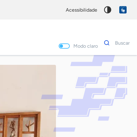
acessibilidade
Dados
Buscar
para
Modo claro
busca
Palavra
chave