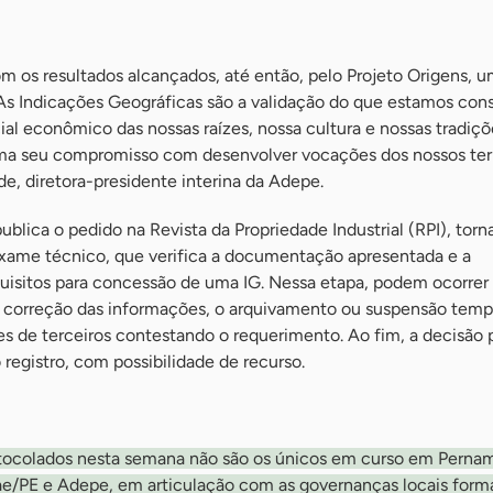
m os resultados alcançados, até então, pelo Projeto Origens, u
s Indicações Geográficas são a validação do que estamos con
ial econômico das nossas raízes, nossa cultura e nossas tradiçõ
ma seu compromisso com desenvolver vocações dos nossos terri
, diretora-presidente interina da Adepe.
publica o pedido na Revista da Propriedade Industrial (RPI), tor
 exame técnico, que verifica a documentação apresentada e a
isitos para concessão de uma IG. Nessa etapa, podem ocorrer
correção das informações, o arquivamento ou suspensão tempo
s de terceiros contestando o requerimento. Ao fim, a decisão 
registro, com possibilidade de recurso.
otocolados nesta semana não são os únicos em curso em Perna
ae/PE e Adepe, em articulação com as governanças locais form