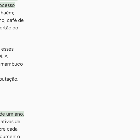
rocesso
unhaém;
o; café de
Sertão do
 esses
I. A
Pernambuco
eputação,
 de um ano.
ativas de
bre cada
documento