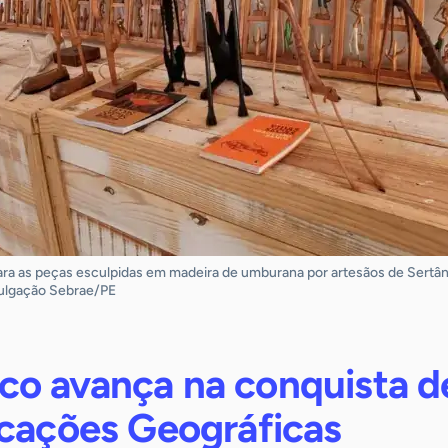
para as peças esculpidas em madeira de umburana por artesãos de Sertân
vulgação Sebrae/PE
o avança na conquista d
icações Geográficas