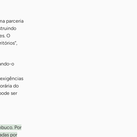
ma parceria
struindo
es. O
tórios”,
nando-o
 exigências
rária do
pode ser
mbuco. Por
adas por