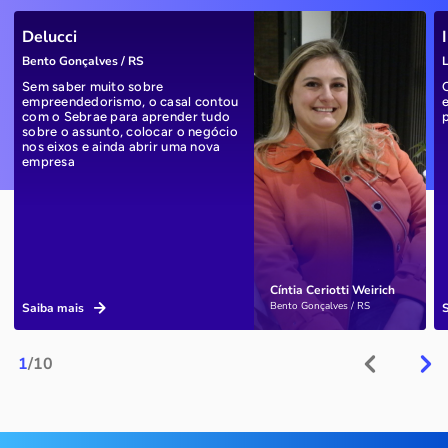
Delucci
Bento Gonçalves / RS
L
Sem saber muito sobre
empreendedorismo, o casal contou
com o Sebrae para aprender tudo
sobre o assunto, colocar o negócio
nos eixos e ainda abrir uma nova
empresa
Cíntia Ceriotti Weirich
Bento Gonçalves / RS
Saiba mais
1
/10