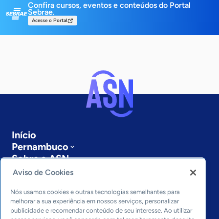
Confira cursos, eventos e conteúdos do Portal
Sebrae.
Acesse o Portal
Início
Pernambuco
Sobre a ASN
Últimas notícias
Aviso de Cookies
Entre em contato
Editorias
Nós usamos cookies e outras tecnologias semelhantes para
melhorar a sua experiência em nossos serviços, personalizar
publicidade e recomendar conteúdo de seu interesse. Ao utilizar
Economia & Política