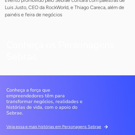
Evento promovido pelo Sebrae contará com palestras de
Luis Justo, CEO da RockWorld, e Thiago Careca, além de
painéis e feira de negócios
Conheça os Personagens
Sebrae
Conheça a força que
empreendedores têm para
transformar negócios, realidades e
histórias de vida, com o apoio do
Sebrae.
Veja essa e mais histórias em Personagens Sebrae