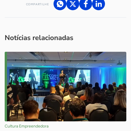
COMPARTILHE
Acesse nossos canais de atendimento
Ficou com alguma dúvida?
.
Se
você é um profissional da imprensa, entre em contato pelo
imprensa@sebrae.com.br
fale com a ASN em cada UF
ou
Notícias relacionadas
Cultura Empreendedora