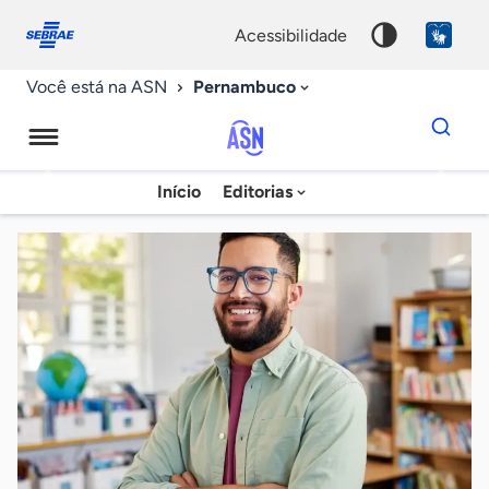
Fale
Acessibilidade
conosco
0
acessibilidade
9
Pernambuco
Você está na ASN
Dados
para
busca
Agência
Início
Editorias
Palavra
Sebrae
chave
de
Notícias