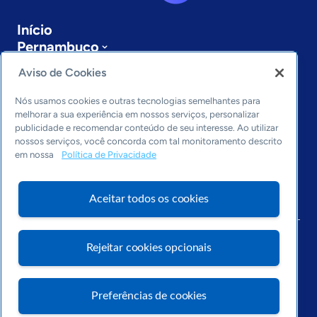
Início
Pernambuco
Sobre a ASN
Aviso de Cookies
Últimas notícias
Entre em contato
Nós usamos cookies e outras tecnologias semelhantes para
Editorias
melhorar a sua experiência em nossos serviços, personalizar
publicidade e recomendar conteúdo de seu interesse. Ao utilizar
Economia & Política
nossos serviços, você concorda com tal monitoramento descrito
em nossa
Política de Privacidade
Inovação & Tecnologia
Cultura empreendedora
Dados
Aceitar todos os cookies
Arquivo
Rejeitar cookies opcionais
Preferências de cookies
Visite o Portal Sebrae