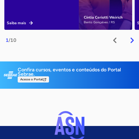
Cíntia Ceriotti Weirich
Bento Gonçalves / RS
Saiba mais
1
/10
Confira cursos, eventos e conteúdos do Portal
Sebrae.
Acesse o Portal