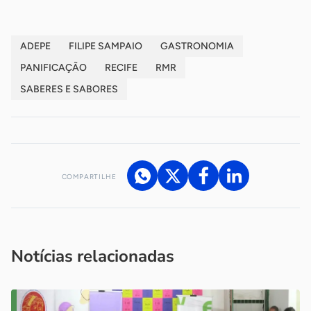
ADEPE
FILIPE SAMPAIO
GASTRONOMIA
PANIFICAÇÃO
RECIFE
RMR
SABERES E SABORES
COMPARTILHE
Acesse nossos canais de atendimento
Ficou com alguma dúvida?
.
Se
você é um profissional da imprensa, entre em contato pelo
imprensa@sebrae.com.br
fale com a ASN em cada UF
ou
Notícias relacionadas