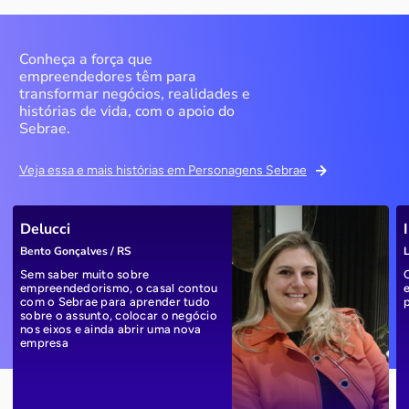
Conheça a força que
empreendedores têm para
transformar negócios, realidades e
histórias de vida, com o apoio do
Sebrae.
Veja essa e mais histórias em Personagens Sebrae
Delucci
Bento Gonçalves / RS
L
Sem saber muito sobre
empreendedorismo, o casal contou
com o Sebrae para aprender tudo
sobre o assunto, colocar o negócio
nos eixos e ainda abrir uma nova
empresa