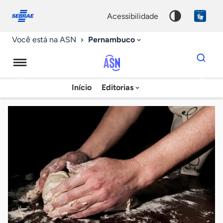
Fale
Acessibilidade
conosco
0
acessibilidade
9
Pernambuco
Você está na ASN
Dados
para
busca
Agência
Início
Editorias
Palavra
Sebrae
chave
de
Notícias