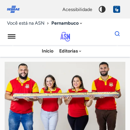
Fale
Acessibilidade
conosco
0
acessibilidade
9
Pernambuco
Você está na ASN
Dados
para
busca
Agência
Início
Editorias
Palavra
Sebrae
chave
de
Notícias