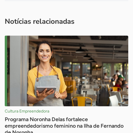
Acesse nossos canais de atendimento
Ficou com alguma dúvida?
.
Se
você é um profissional da imprensa, entre em contato pelo
imprensa@sebrae.com.br
fale com a ASN em cada UF
ou
Notícias relacionadas
Cultura Empreendedora
Programa Noronha Delas fortalece
empreendedorismo feminino na Ilha de Fernando
de Noronha