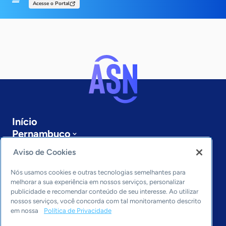
Acesse o Portal
Início
Pernambuco
Sobre a ASN
Aviso de Cookies
Últimas notícias
Entre em contato
Nós usamos cookies e outras tecnologias semelhantes para
Editorias
melhorar a sua experiência em nossos serviços, personalizar
publicidade e recomendar conteúdo de seu interesse. Ao utilizar
Economia & Política
nossos serviços, você concorda com tal monitoramento descrito
em nossa
Política de Privacidade
Inovação & Tecnologia