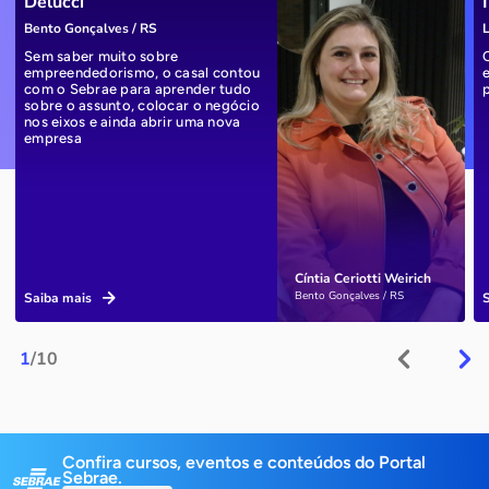
Delucci
Bento Gonçalves / RS
L
Sem saber muito sobre
empreendedorismo, o casal contou
com o Sebrae para aprender tudo
sobre o assunto, colocar o negócio
nos eixos e ainda abrir uma nova
empresa
Cíntia Ceriotti Weirich
Bento Gonçalves / RS
Saiba mais
1
/10
Confira cursos, eventos e conteúdos do Portal
Sebrae.