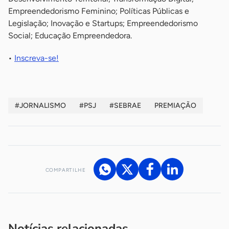
Empreendedorismo Feminino; Políticas Públicas e
Legislação; Inovação e Startups; Empreendedorismo
Social; Educação Empreendedora.
•
Inscreva-se!
#JORNALISMO
#PSJ
#SEBRAE
PREMIAÇÃO
COMPARTILHE
Acesse nossos canais de atendimento
Ficou com alguma dúvida?
.
Se
você é um profissional da imprensa, entre em contato pelo
imprensa@sebrae.com.br
fale com a ASN em cada UF
ou
Notícias relacionadas