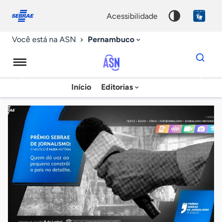
Fale
Acessibilidade
conosco
0
acessibilidade
9
Pernambuco
Você está na ASN
Dados
para
busca
Agência
Início
Editorias
Palavra
Sebrae
chave
de
Notícias