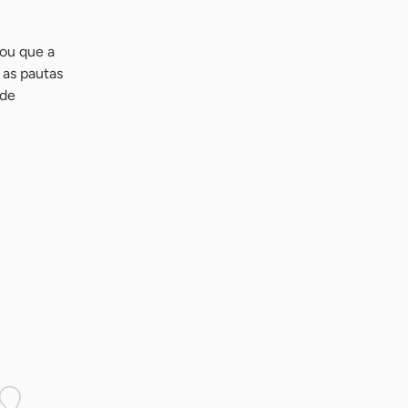
çou que a
 as pautas
 de