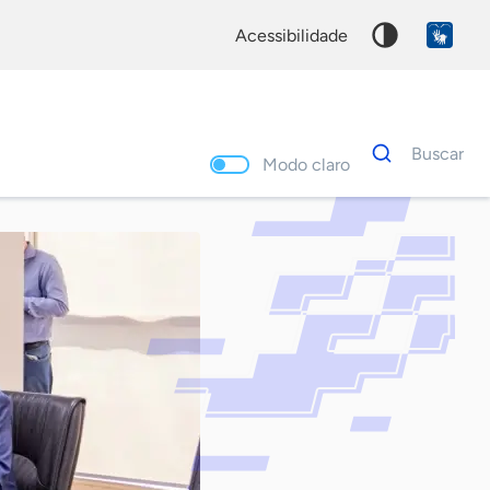
acessibilidade
Dados
Buscar
para
Modo claro
busca
Palavra
chave