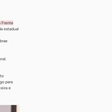
a Frente
da estadual
ebrae
ral.
to
ogo para
eira e