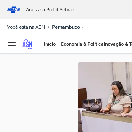
Fale
Acessibilidade
conosco
0
Acesse o Portal Sebrae
9
Pernambuco
Você está na ASN
Início
Economia & Política
Inovação & T
Agência
Sebrae
de
Notícias