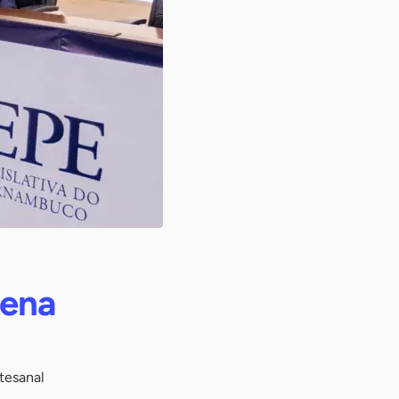
uena
tesanal