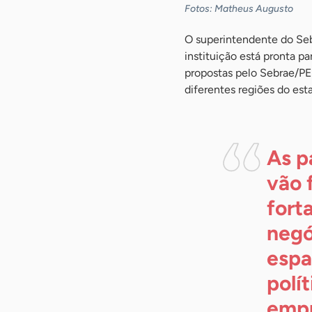
Fotos: Matheus Augusto
O superintendente do Sebr
instituição está pronta p
propostas pelo Sebrae/PE
diferentes regiões do est
As p
vão 
fort
negó
espa
polí
empr