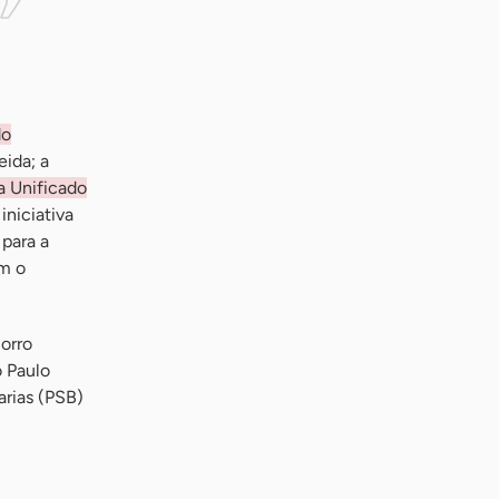
do
eida; a
a Unificado
 iniciativa
para a
om o
orro
o Paulo
arias (PSB)