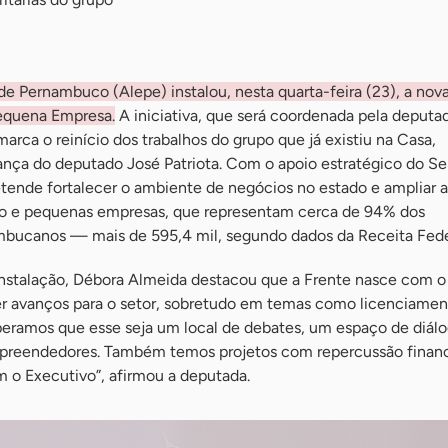
de Pernambuco (Alepe) instalou, nesta quarta-feira (23), a nov
Pequena Empresa.
A iniciativa, que será coordenada pela deputa
rca o reinício dos trabalhos do grupo que já existiu na Casa,
rança do deputado José Patriota. Com o apoio estratégico do S
tende fortalecer o ambiente de negócios no estado e ampliar a
ro e pequenas empresas, que representam cerca de 94% dos
ucanos — mais de 595,4 mil, segundo dados da Receita Fede
instalação, Débora Almeida destacou que a Frente nasce com o
 avanços para o setor, sobretudo em temas como licenciamen
speramos que esse seja um local de debates, um espaço de diál
reendedores. Também temos projetos com repercussão financ
m o Executivo”, afirmou a deputada.