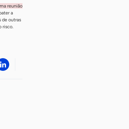
uma reunião
bater a
 de outras
 risco.