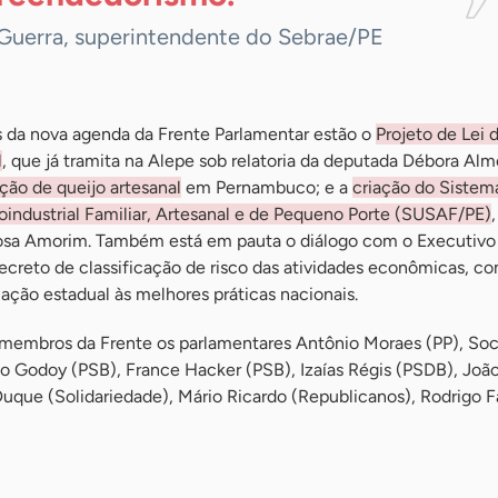
 Guerra, superintendente do Sebrae/PE
os da nova agenda da Frente Parlamentar estão o
Projeto de Lei 
l
, que já tramita na Alepe sob relatoria da deputada Débora Alm
ão de queijo artesanal
em Pernambuco; e a
criação do Sistem
oindustrial Familiar, Artesanal e de Pequeno Porte (SUSAF/PE)
,
osa Amorim. Também está em pauta o diálogo com o Executivo 
creto de classificação de risco das atividades econômicas, c
slação estadual às melhores práticas nacionais.
membros da Frente os parlamentares Antônio Moraes (PP), Soc
o Godoy (PSB), France Hacker (PSB), Izaías Régis (PSDB), Joã
uque (Solidariedade), Mário Ricardo (Republicanos), Rodrigo F