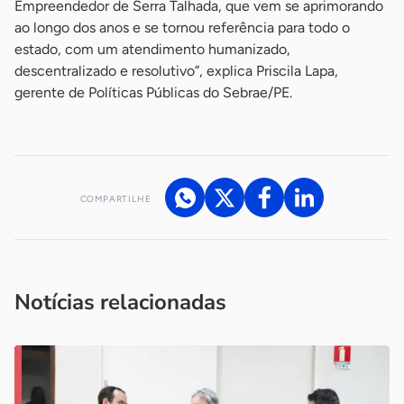
Empreendedor de Serra Talhada, que vem se aprimorando
ao longo dos anos e se tornou referência para todo o
estado, com um atendimento humanizado,
descentralizado e resolutivo”, explica Priscila Lapa,
gerente de Políticas Públicas do Sebrae/PE.
COMPARTILHE
Acesse nossos canais de atendimento
Ficou com alguma dúvida?
.
Se
você é um profissional da imprensa, entre em contato pelo
imprensa@sebrae.com.br
fale com a ASN em cada UF
ou
Notícias relacionadas