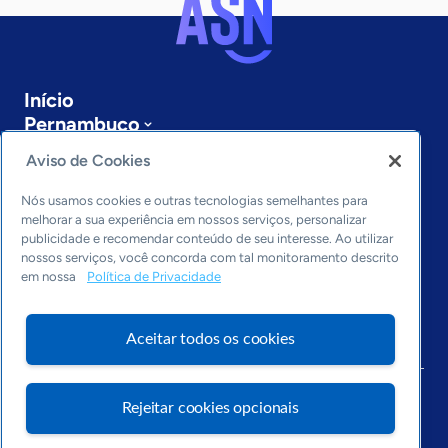
Início
Pernambuco
Sobre a ASN
Aviso de Cookies
Últimas notícias
Entre em contato
Nós usamos cookies e outras tecnologias semelhantes para
Editorias
melhorar a sua experiência em nossos serviços, personalizar
publicidade e recomendar conteúdo de seu interesse. Ao utilizar
Economia & Política
nossos serviços, você concorda com tal monitoramento descrito
em nossa
Política de Privacidade
Inovação & Tecnologia
Cultura empreendedora
Dados
Aceitar todos os cookies
Arquivo
Rejeitar cookies opcionais