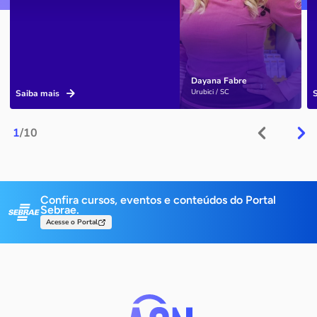
Dayana Fabre
Urubici / SC
Saiba mais
1
/10
Confira cursos, eventos e conteúdos do Portal
Sebrae.
Acesse o Portal