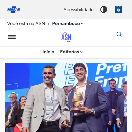
Fale
Acessibilidade
conosco
0
acessibilidade
9
Pernambuco
Você está na ASN
Dados
para
busca
Agência
Início
Editorias
Palavra
Sebrae
chave
de
Notícias