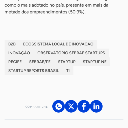
como o mais adotado no país, presente em mais da
metade dos empreendimentos (50,9%).
B2B
ECOSSISTEMA LOCAL DE INOVAÇÃO
INOVAÇÃO
OBSERVATÓRIO SEBRAE STARTUPS
RECIFE
SEBRAE/PE
STARTUP
STARTUP NE
STARTUP REPORTS BRASIL
TI
COMPARTILHE
Acesse nossos canais de atendimento
Ficou com alguma dúvida?
.
Se
você é um profissional da imprensa, entre em contato pelo