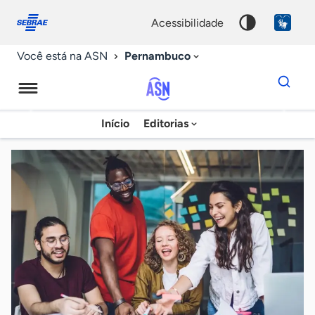
Fale
Acessibilidade
conosco
0
acessibilidade
9
Pernambuco
Você está na ASN
Dados
para
busca
Agência
Início
Editorias
Palavra
Sebrae
chave
de
Notícias