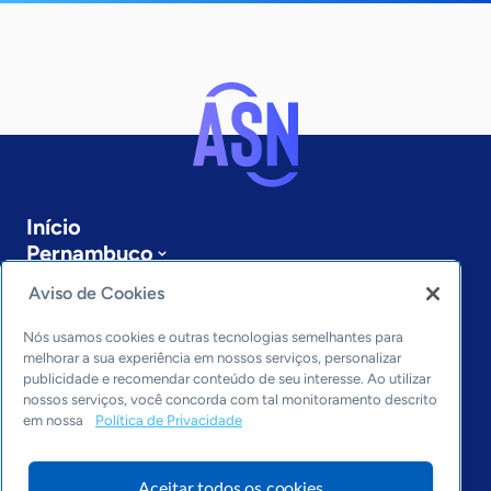
Início
Pernambuco
Sobre a ASN
Aviso de Cookies
Últimas notícias
Entre em contato
Nós usamos cookies e outras tecnologias semelhantes para
Editorias
melhorar a sua experiência em nossos serviços, personalizar
publicidade e recomendar conteúdo de seu interesse. Ao utilizar
Economia & Política
nossos serviços, você concorda com tal monitoramento descrito
em nossa
Política de Privacidade
Inovação & Tecnologia
Cultura empreendedora
Dados
Aceitar todos os cookies