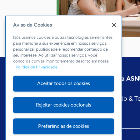
Aviso de Cookies
Nós usamos cookies e outras tecnologias semelhantes
para melhorar a sua experiência em nossos serviços,
personalizar publicidade e recomendar conteúdo de
seu interesse. Ao utilizar nossos serviços, você
concorda com tal monitoramento descrito em nossa
Política de Privacidade
Início
Pernambuco
Sobre a ASN
Aceitar todos os cookies
Editorias
Economia & Política
Inovação & T
Rejeitar cookies opcionais
Preferências de cookies