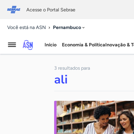
Fale
Acessibilidade
conosco
0
Acesse o Portal Sebrae
9
Pernambuco
Você está na ASN
Início
Economia & Política
Inovação & T
Agência
Sebrae
3 resultados para
de
ali
Notícias