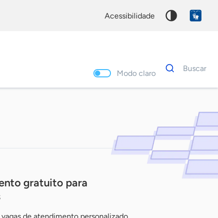
acessibilidade
Dados
Buscar
para
Modo claro
busca
Palavra
chave
nto gratuito para
s
5 vagas de atendimento personalizado