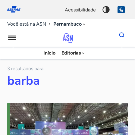
Fale
Acessibilidade
conosco
0
acessibilidade
9
Pernambuco
Você está na ASN
Dados
para
busca
Agência
Início
Editorias
Palavra
Sebrae
chave
de
3 resultados para
barba
Notícias