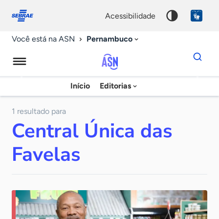
Fale
Acessibilidade
conosco
0
acessibilidade
9
Pernambuco
Você está na ASN
Dados
para
busca
Agência
Início
Editorias
Palavra
Sebrae
chave
de
1 resultado para
Central Única das
Notícias
Favelas