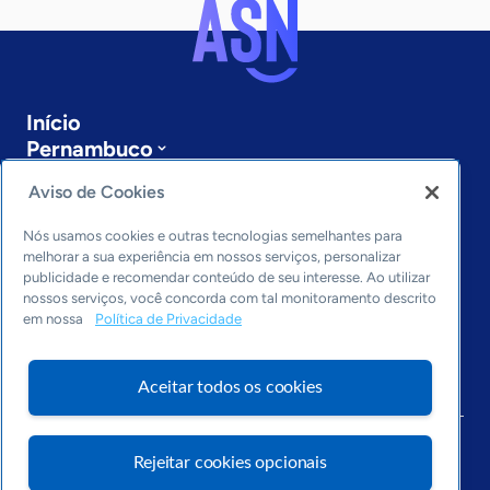
Início
Pernambuco
Sobre a ASN
Aviso de Cookies
Últimas notícias
Entre em contato
Nós usamos cookies e outras tecnologias semelhantes para
Editorias
melhorar a sua experiência em nossos serviços, personalizar
publicidade e recomendar conteúdo de seu interesse. Ao utilizar
Economia & Política
nossos serviços, você concorda com tal monitoramento descrito
Inovação & Tecnologia
em nossa
Política de Privacidade
Cultura empreendedora
Dados
Aceitar todos os cookies
Arquivo
Rejeitar cookies opcionais