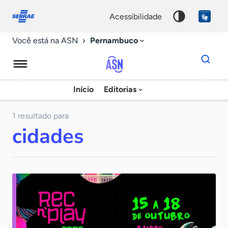
Fale
Acessibilidade
conosco
0
acessibilidade
9
Pernambuco
Você está na ASN
Dados
para
busca
Agência
Início
Editorias
Palavra
Sebrae
chave
de
1 resultado para
cidades
Notícias