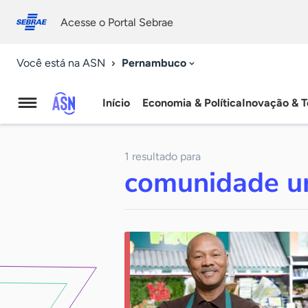
Fale
Acessibilidade
conosco
0
Acesse o Portal Sebrae
9
Pernambuco
Você está na ASN
Início
Economia & Política
Inovação & T
Agência
Sebrae
1 resultado para
de
comunidade u
Notícias