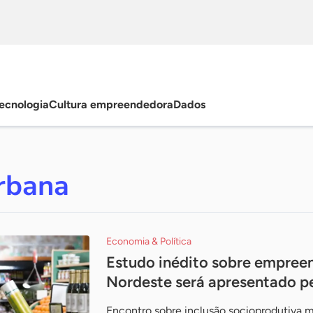
ecnologia
Cultura empreendedora
Dados
rbana
Economia & Política
Estudo inédito sobre empree
Nordeste será apresentado pe
Encontro sobre inclusão socioprodutiva ma