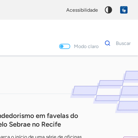
acessibilidade
Dados
Buscar
para
Modo claro
busca
Palavra
chave
ndedorismo em favelas do
lo Sebrae no Recife
rca o início de uma série de oficinas