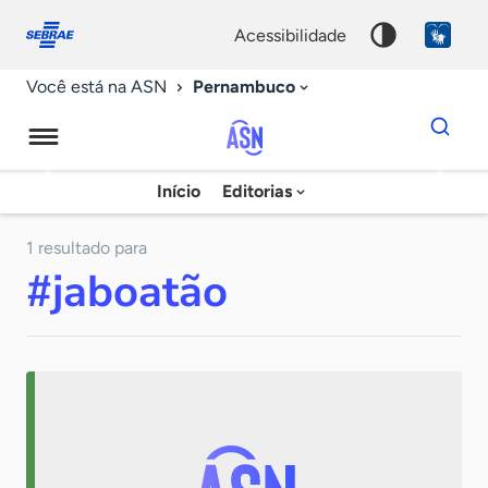
Fale
Acessibilidade
conosco
0
acessibilidade
9
Pernambuco
Você está na ASN
Dados
para
busca
Agência
Início
Editorias
Palavra
Sebrae
chave
de
1 resultado para
#jaboatão
Notícias