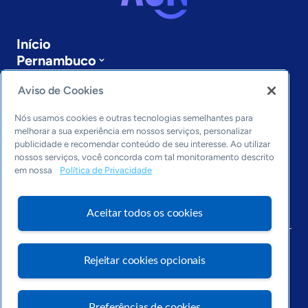
Início
Pernambuco
Sobre a ASN
Aviso de Cookies
Últimas notícias
Entre em contato
Nós usamos cookies e outras tecnologias semelhantes para
Editorias
melhorar a sua experiência em nossos serviços, personalizar
publicidade e recomendar conteúdo de seu interesse. Ao utilizar
Economia & Política
nossos serviços, você concorda com tal monitoramento descrito
Inovação & Tecnologia
em nossa
Política de Privacidade
Cultura empreendedora
Dados
Aceitar todos os cookies
Arquivo
Rejeitar cookies opcionais
Preferências de cookies