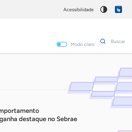
acessibilidade
Dados
Buscar
para
Modo claro
busca
Palavra
chave
omportamento
ganha destaque no Sebrae