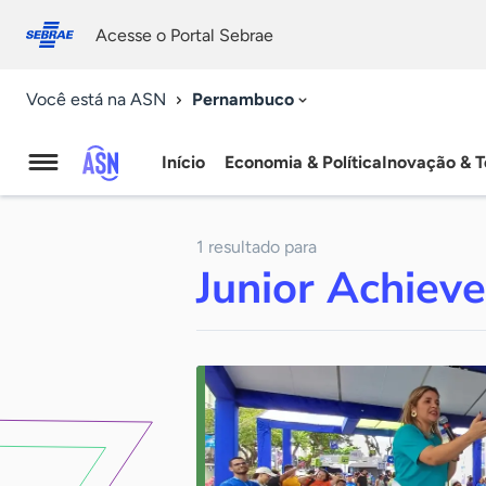
Fale
Acessibilidade
conosco
0
Acesse o Portal Sebrae
9
Pernambuco
Você está na ASN
Início
Economia & Política
Inovação & T
Agência
Sebrae
1 resultado para
de
Junior Achiev
Notícias