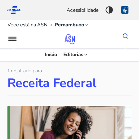
Fale
Acessibilidade
conosco
0
acessibilidade
9
Pernambuco
Você está na ASN
Dados
para
busca
Agência
Início
Editorias
Palavra
Sebrae
chave
de
1 resultado para
Receita Federal
Notícias