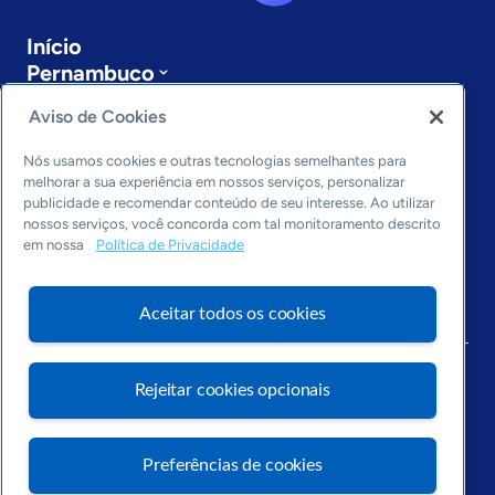
Início
Pernambuco
Sobre a ASN
Aviso de Cookies
Últimas notícias
Entre em contato
Nós usamos cookies e outras tecnologias semelhantes para
Editorias
melhorar a sua experiência em nossos serviços, personalizar
publicidade e recomendar conteúdo de seu interesse. Ao utilizar
Economia & Política
nossos serviços, você concorda com tal monitoramento descrito
Inovação & Tecnologia
em nossa
Política de Privacidade
Cultura empreendedora
Dados
Aceitar todos os cookies
Arquivo
Rejeitar cookies opcionais
Preferências de cookies
Visite o Portal Sebrae