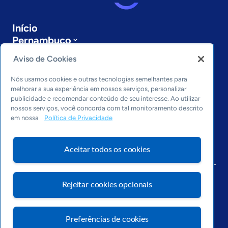
Início
Pernambuco
Sobre a ASN
Aviso de Cookies
Últimas notícias
Entre em contato
Nós usamos cookies e outras tecnologias semelhantes para
Editorias
melhorar a sua experiência em nossos serviços, personalizar
publicidade e recomendar conteúdo de seu interesse. Ao utilizar
Economia & Política
nossos serviços, você concorda com tal monitoramento descrito
em nossa
Política de Privacidade
Inovação & Tecnologia
Cultura empreendedora
Dados
Aceitar todos os cookies
Arquivo
Rejeitar cookies opcionais
Preferências de cookies
Visite o Portal Sebrae