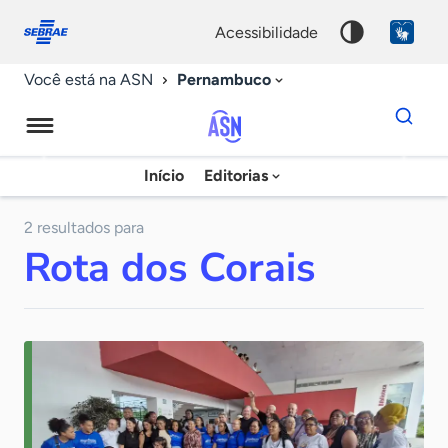
Fale
Acessibilidade
conosco
0
acessibilidade
9
Pernambuco
Você está na ASN
Dados
para
busca
Agência
Início
Editorias
Palavra
Sebrae
chave
de
2 resultados para
Rota dos Corais
Notícias