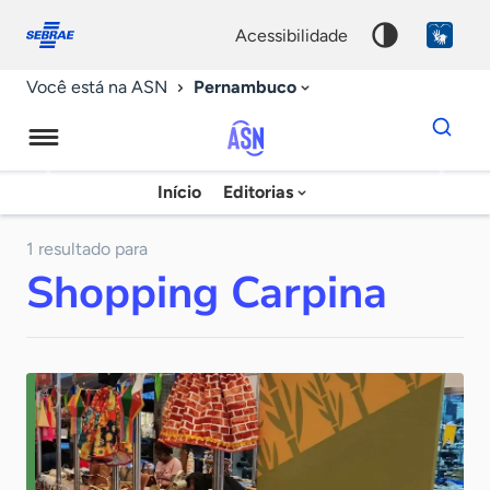
Fale
Acessibilidade
conosco
0
acessibilidade
9
Pernambuco
Você está na ASN
Dados
para
busca
Agência
Início
Editorias
Palavra
Sebrae
chave
de
1 resultado para
Shopping Carpina
Notícias