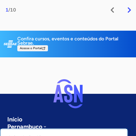
1
/10
Confira cursos, eventos e conteúdos do Portal
Sebrae.
Acesse o Portal
Início
Pernambuco
Sobre a ASN