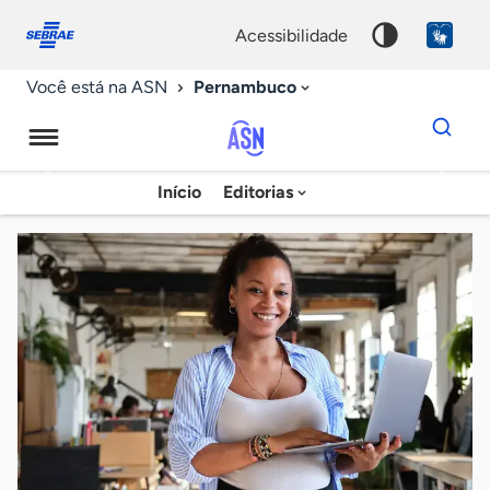
Fale
Acessibilidade
conosco
0
acessibilidade
9
Pernambuco
Você está na ASN
Dados
para
busca
Agência
Início
Editorias
Palavra
Sebrae
chave
de
Notícias