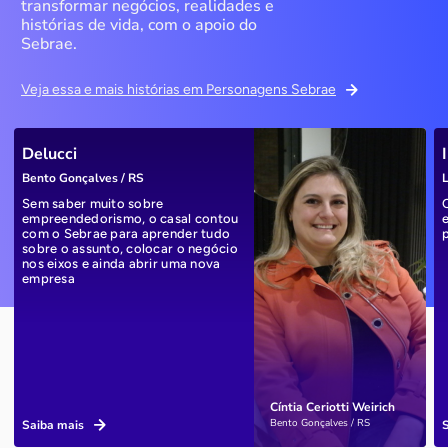
transformar negócios, realidades e
histórias de vida, com o apoio do
Sebrae.
Veja essa e mais histórias em Personagens Sebrae
Delucci
Bento Gonçalves / RS
L
Sem saber muito sobre
empreendedorismo, o casal contou
com o Sebrae para aprender tudo
sobre o assunto, colocar o negócio
nos eixos e ainda abrir uma nova
empresa
Cíntia Ceriotti Weirich
Bento Gonçalves / RS
Saiba mais