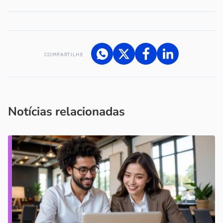
COMPARTILHE
Acesse nossos canais de atendimento
Ficou com alguma dúvida?
.
Se
você é um profissional da imprensa, entre em contato pelo
imprensa@sebrae.com.br
fale com a ASN em cada UF
ou
Notícias relacionadas