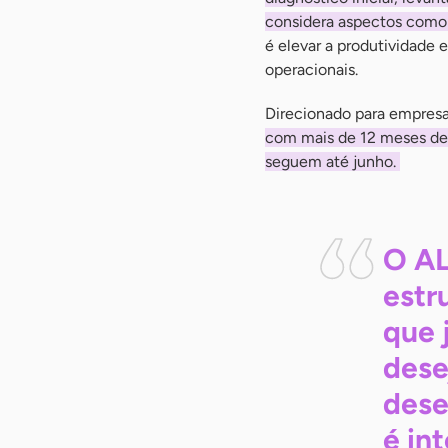
considera aspectos como f
é elevar a produtividade 
operacionais.
Direcionado para empresa
com mais de 12 meses de 
seguem até junho.
O AL
estr
que 
dese
des
é in