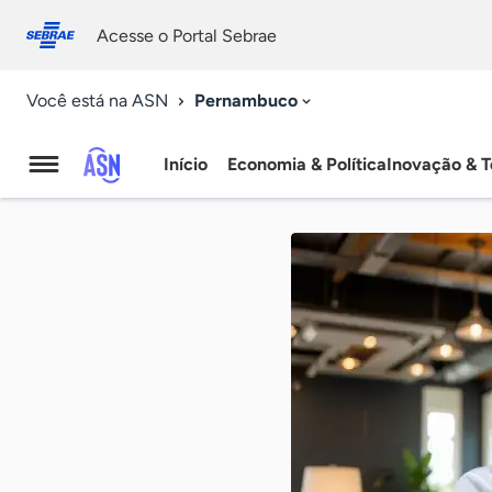
Fale
Acessibilidade
conosco
0
Acesse o Portal Sebrae
9
Pernambuco
Você está na ASN
Início
Economia & Política
Inovação & T
Agência
Sebrae
de
Notícias