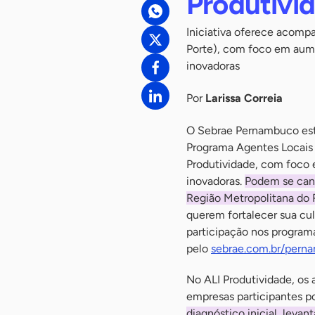
Produtivi
Iniciativa oferece acom
Porte), com foco em aume
inovadoras
Por
Larissa Correia
O Sebrae Pernambuco está
Programa Agentes Locais d
Produtividade, com foco 
inovadoras.
Podem se can
Região Metropolitana do R
querem fortalecer sua c
participação nos programa
pelo
sebrae.com.br/pern
No ALI Produtividade, os
empresas participantes p
diagnóstico inicial, leva