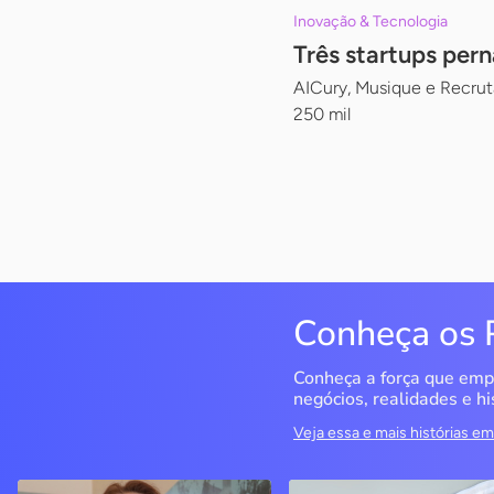
Inovação & Tecnologia
Três startups per
AICury, Musique e Recrut
250 mil
Conheça os 
Conheça a força que emp
negócios, realidades e hi
Veja essa e mais histórias 