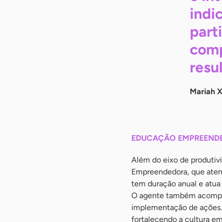
indi
part
comp
resu
Mariah X
EDUCAÇÃO EMPREEND
Além do eixo de produtiv
Empreendedora, que atende
tem duração anual e atua
O agente também acompanh
implementação de ações. 
fortalecendo a cultura 