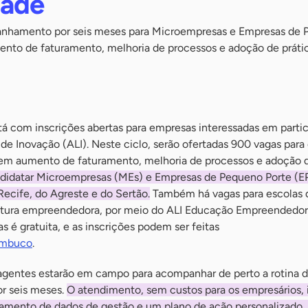
dade
panhamento por seis meses para Microempresas e Empresas de
nto de faturamento, melhoria de processos e adoção de práti
 com inscrições abertas para empresas interessadas em partic
e Inovação (ALI). Neste ciclo, serão ofertadas 900 vagas para 
em aumento de faturamento, melhoria de processos e adoção d
didatar Microempresas (MEs) e Empresas de Pequeno Porte (E
ecife, do Agreste e do Sertão.
Também há vagas para escolas 
ultura empreendedora, por meio do ALI Educação Empreendedor
s é gratuita, e as inscrições podem ser feitas
ambuco
.
 agentes estarão em campo para acompanhar de perto a rotina 
or seis meses.
O atendimento, sem custos para os empresários, 
ntamento de dados de gestão e um plano de ação personalizado,