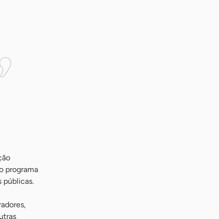
ção
 o programa
 públicas.
radores,
utras