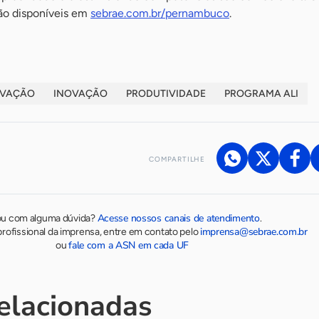
o disponíveis em
sebrae.com.br/pernambuco
.
OVAÇÃO
INOVAÇÃO
PRODUTIVIDADE
PROGRAMA ALI
COMPARTILHE
Acesse nossos canais de atendimento
ou com alguma dúvida?
.
imprensa@sebrae.com.br
rofissional da imprensa, entre em contato pelo
fale com a ASN em cada UF
ou
relacionadas