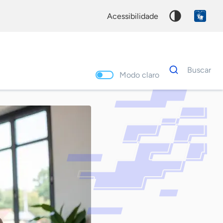
acessibilidade
Dados
Buscar
para
Modo claro
busca
Palavra
chave