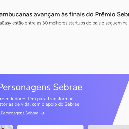
nambucanas avançam às finais do Prêmio Seb
aEasy estão entre as 30 melhores startups do país e seguem na 
Personagens Sebrae
reendedores têm para transformar
stórias de vida, com o apoio do Sebrae.
em Personagens Sebrae