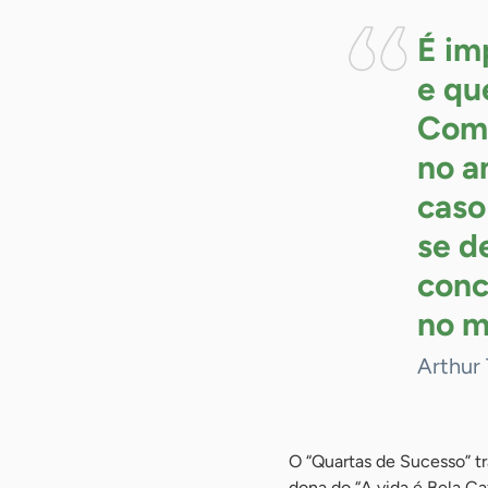
É im
e qu
Com 
no a
caso
se d
conc
no
m
Arthur 
O “Quartas de Sucesso” t
dona do “A vida é Bela C