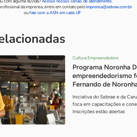
Acesse nossos canais de atendimento
ou com alguma dúvida?
.
imprensa@sebrae.com.br
rofissional da imprensa, entre em contato pelo
fale com a ASN em cada UF
ou
relacionadas
Cultura Empreendedora
Programa Noronha De
empreendedorismo fe
Fernando de Noronh
Iniciativa do Sebrae e da Ca
foca em capacitações e cone
Inscrições estão abertas