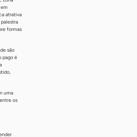
o em
a atrativa
 palestra
bre formas
ade são
go pago é
a
tido,
em uma
entre os
vender