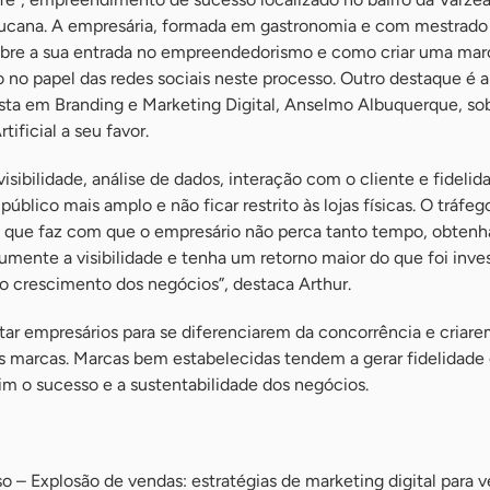
bucana. A empresária, formada em gastronomia e com mestrad
sobre a sua entrada no empreendedorismo e como criar uma marc
 no papel das redes sociais neste processo. Outro destaque é a
ista em Branding e Marketing Digital, Anselmo Albuquerque, so
rtificial a seu favor.
isibilidade, análise de dados, interação com o cliente e fidelid
público mais amplo e não ficar restrito às lojas físicas. O tráfe
 que faz com que o empresário não perca tanto tempo, obtenh
aumente a visibilidade e tenha um retorno maior do que foi inves
o crescimento dos negócios”, destaca Arthur.
ar empresários para se diferenciarem da concorrência e criar
s marcas. Marcas bem estabelecidas tendem a gerar fidelidade 
im o sucesso e a sustentabilidade dos negócios.
 – Explosão de vendas: estratégias de marketing digital para 