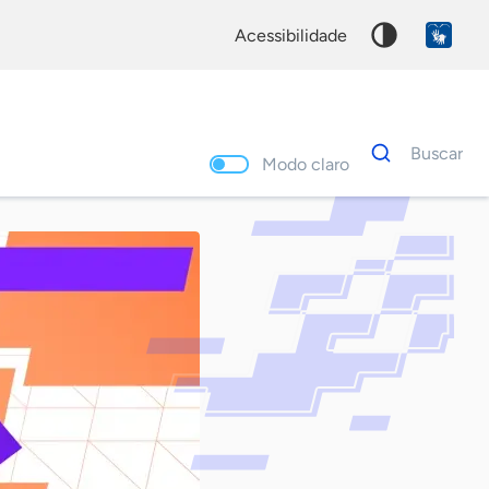
acessibilidade
Dados
Buscar
para
Modo claro
busca
Palavra
chave