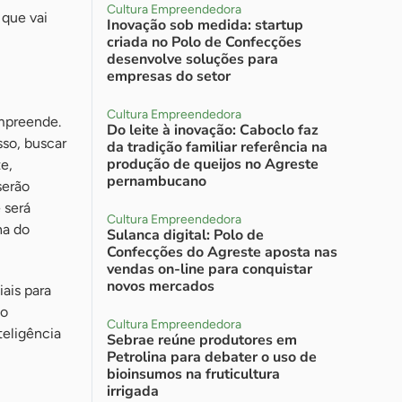
Cultura Empreendedora
 que vai
Inovação sob medida: startup
criada no Polo de Confecções
desenvolve soluções para
empresas do setor
Cultura Empreendedora
empreende.
Do leite à inovação: Caboclo faz
sso, buscar
da tradição familiar referência na
produção de queijos no Agreste
e,
pernambucano
serão
 será
Cultura Empreendedora
ha do
Sulanca digital: Polo de
Confecções do Agreste aposta nas
vendas on-line para conquistar
novos mercados
ais para
do
Cultura Empreendedora
teligência
Sebrae reúne produtores em
Petrolina para debater o uso de
bioinsumos na fruticultura
irrigada