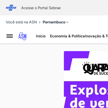
Fale
Acessibilidade
conosco
0
Acesse o Portal Sebrae
9
Pernambuco
Você está na ASN
Início
Economia & Política
Inovação & T
Agência
Sebrae
de
Notícias