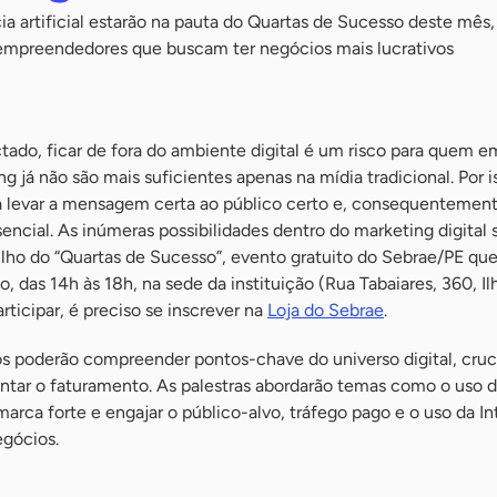
cia artificial estarão na pauta do Quartas de Sucesso deste mês,
a empreendedores que buscam ter negócios mais lucrativos
do, ficar de fora do ambiente digital é um risco para quem 
g já não são mais suficientes apenas na mídia tradicional. Por i
a levar a mensagem certa ao público certo e, consequentement
encial. As inúmeras possibilidades dentro do marketing digital 
lho do “Quartas de Sucesso”, evento gratuito do Sebrae/PE que
ho, das 14h às 18h, na sede da instituição (Rua Tabaiares, 360, Il
articipar, é preciso se inscrever na
Loja do Sebrae
.
s poderão compreender pontos-chave do universo digital, cruci
ntar o faturamento. As palestras abordarão temas como o uso 
marca forte e engajar o público-alvo, tráfego pago e o uso da In
egócios.