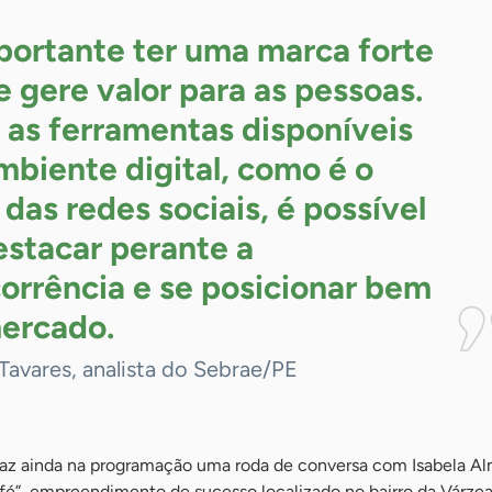
portante ter uma marca forte
e gere valor para as pessoas.
as ferramentas disponíveis
mbiente digital, como é o
 das redes sociais, é possível
estacar perante a
orrência e se posicionar bem
ercado.
Tavares, analista do Sebrae/PE
raz ainda na programação uma roda de conversa com Isabela Al
afé”, empreendimento de sucesso localizado no bairro da Várzea