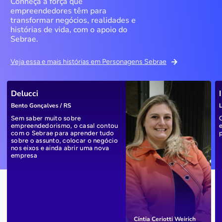
Conheça a força que
empreendedores têm para
transformar negócios, realidades e
histórias de vida, com o apoio do
Sebrae.
Veja essa e mais histórias em Personagens Sebrae
Delucci
Bento Gonçalves / RS
L
Sem saber muito sobre
empreendedorismo, o casal contou
com o Sebrae para aprender tudo
sobre o assunto, colocar o negócio
nos eixos e ainda abrir uma nova
empresa
Cíntia Ceriotti Weirich