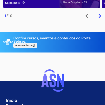
Bento Gonçalves / RS
Saiba mais
1
/10
Confira cursos, eventos e conteúdos do Portal
Sebrae.
Acesse o Portal
Início