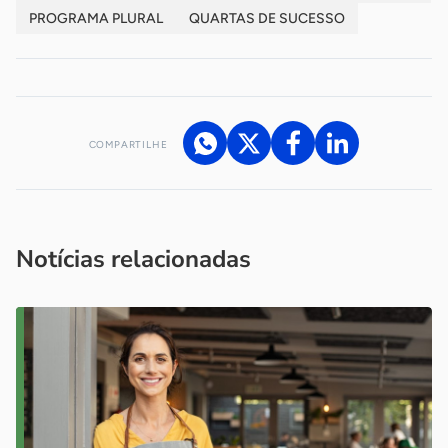
PROGRAMA PLURAL
QUARTAS DE SUCESSO
COMPARTILHE
Acesse nossos canais de atendimento
Ficou com alguma dúvida?
.
Se
você é um profissional da imprensa, entre em contato pelo
imprensa@sebrae.com.br
fale com a ASN em cada UF
ou
Notícias relacionadas