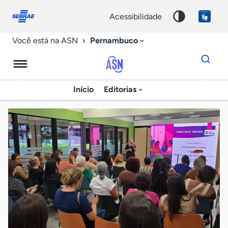
Fale
Acessibilidade
conosco
0
acessibilidade
9
Pernambuco
Você está na ASN
Dados
para
busca
Agência
Início
Editorias
Palavra
Sebrae
chave
de
Notícias