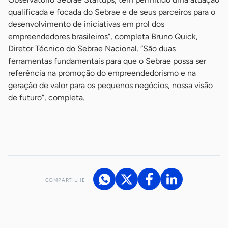
qualificada e focada do Sebrae e de seus parceiros para o
desenvolvimento de iniciativas em prol dos
empreendedores brasileiros”, completa Bruno Quick,
Diretor Técnico do Sebrae Nacional. “São duas
ferramentas fundamentais para que o Sebrae possa ser
referência na promoção do empreendedorismo e na
geração de valor para os pequenos negócios, nossa visão
de futuro”, completa.
-
COMPARTILHE
Acesse nossos canais de atendimento
Ficou com alguma dúvida?
.
Se
você é um profissional da imprensa, entre em contato pelo
imprensa@sebrae.com.br
fale com a ASN em cada UF
ou