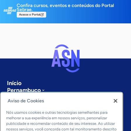
Confira cursos, eventos e conteúdos do Portal
Sebrae.
Acesse o Portal
Início
Pernambuco
Sobre a ASN
Aviso de Cookies
Últimas notícias
Entre em contato
Nós usamos cookies e outras tecnologias semelhantes para
Editorias
melhorar a sua experiência em nossos serviços, personalizar
publicidade e recomendar conteúdo de seu interesse. Ao utilizar
Economia & Política
nossos serviços, você concorda com tal monitoramento descrito