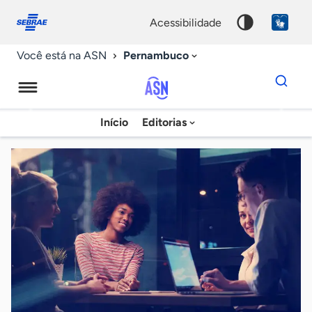
Fale
Acessibilidade
conosco
0
acessibilidade
9
Pernambuco
Você está na ASN
Dados
para
busca
Agência
Início
Editorias
Palavra
Sebrae
chave
de
Notícias