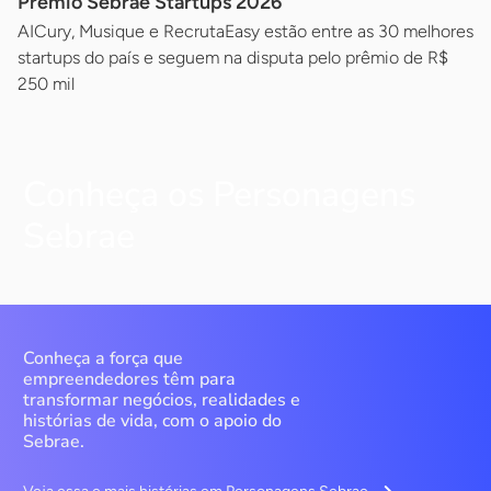
Prêmio Sebrae Startups 2026
AICury, Musique e RecrutaEasy estão entre as 30 melhores
startups do país e seguem na disputa pelo prêmio de R$
250 mil
Conheça os Personagens
Sebrae
Conheça a força que
empreendedores têm para
transformar negócios, realidades e
histórias de vida, com o apoio do
Sebrae.