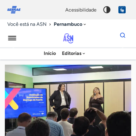
Fale
Acessibilidade
conosco
0
acessibilidade
9
Pernambuco
Você está na ASN
Dados
para
busca
Agência
Início
Editorias
Palavra
Sebrae
chave
de
Notícias