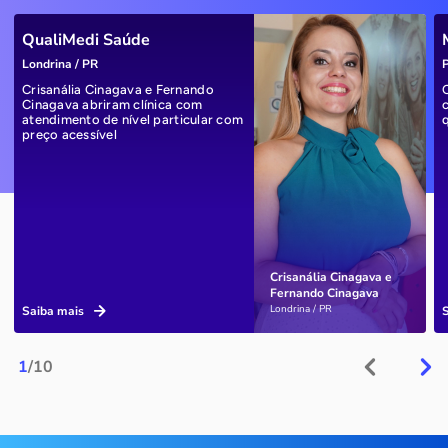
QualiMedi Saúde
Londrina / PR
P
Crisanália Cinagava e Fernando
Cinagava abriram clínica com
atendimento de nível particular com
preço acessível
Crisanália Cinagava e
Fernando Cinagava
Londrina / PR
Saiba mais
1
/10