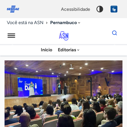
Fale
Acessibilidade
conosco
0
acessibilidade
9
Pernambuco
Você está na ASN
Dados
para
busca
Agência
Início
Editorias
Palavra
Sebrae
chave
de
Notícias