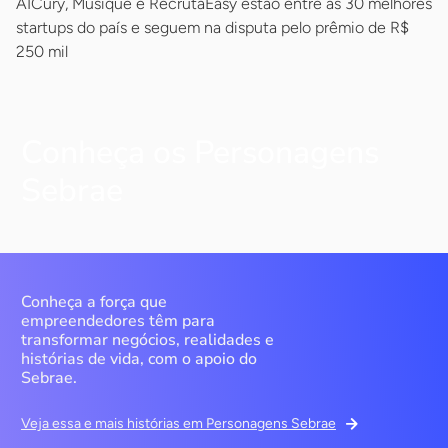
AICury, Musique e RecrutaEasy estão entre as 30 melhores
startups do país e seguem na disputa pelo prêmio de R$
250 mil
Conheça os Personagens
Sebrae
Conheça a força que
empreendedores têm para
transformar negócios, realidades e
histórias de vida, com o apoio do
Sebrae.
Veja essa e mais histórias em Personagens Sebrae