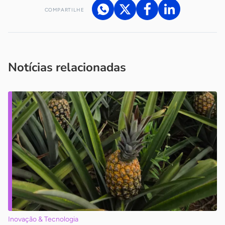
COMPARTILHE
Acesse nossos canais de atendimento
Ficou com alguma dúvida?
.
Se
você é um profissional da imprensa, entre em contato pelo
imprensa@sebrae.com.br
fale com a ASN em cada UF
ou
Notícias relacionadas
Inovação & Tecnologia