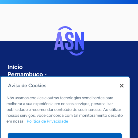
Início
Pernambuco
Sobre a ASN
Aviso de Cookies
Últimas notícias
Entre em contato
Nós usamos cookies e outras tecnologias semelhantes para
Editorias
melhorar a sua experiência em nossos serviços, personalizar
publicidade e recomendar conteúdo de seu interesse. Ao utilizar
Economia & Política
nossos serviços, você concorda com tal monitoramento descrito
em nossa
Política de Privacidade
Inovação & Tecnologia
Cultura empreendedora