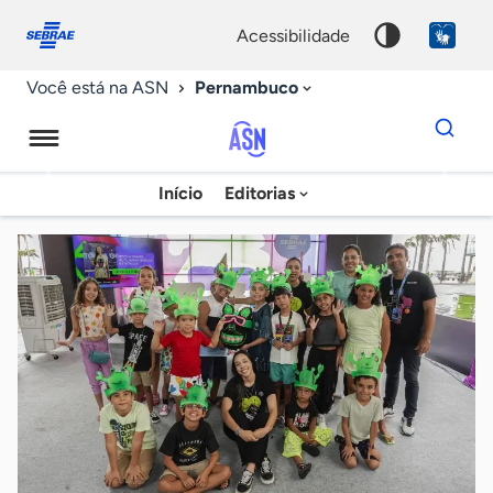
Fale
Acessibilidade
conosco
0
acessibilidade
9
Pernambuco
Você está na ASN
Dados
para
busca
Agência
Início
Editorias
Palavra
Sebrae
chave
de
Notícias