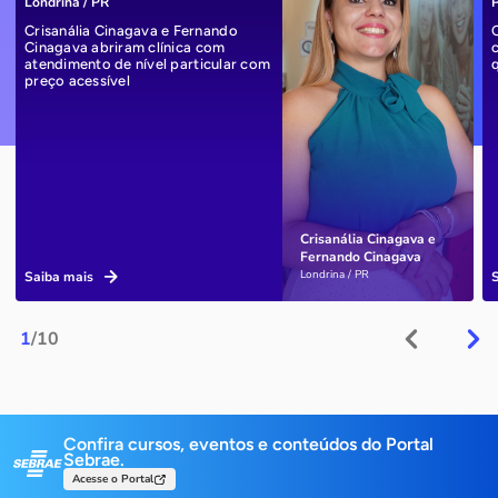
Londrina / PR
P
Crisanália Cinagava e Fernando
Cinagava abriram clínica com
atendimento de nível particular com
preço acessível
Crisanália Cinagava e
Fernando Cinagava
Londrina / PR
Saiba mais
1
/10
Confira cursos, eventos e conteúdos do Portal
Sebrae.
Acesse o Portal