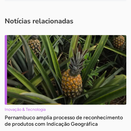
Acesse nossos canais de atendimento
Ficou com alguma dúvida?
.
Se
você é um profissional da imprensa, entre em contato pelo
imprensa@sebrae.com.br
fale com a ASN em cada UF
ou
Notícias relacionadas
Inovação & Tecnologia
Pernambuco amplia processo de reconhecimento
de produtos com Indicação Geográfica