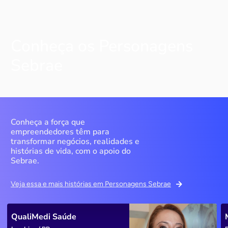
Conheça os Personagens
Sebrae
Conheça a força que
empreendedores têm para
transformar negócios, realidades e
histórias de vida, com o apoio do
Sebrae.
Veja essa e mais histórias em Personagens Sebrae
QualiMedi Saúde