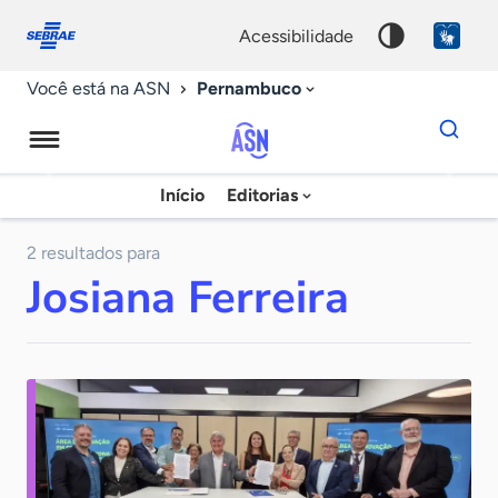
Fale
Acessibilidade
conosco
0
acessibilidade
9
Pernambuco
Você está na ASN
Dados
para
busca
Agência
Início
Editorias
Palavra
Sebrae
chave
de
2 resultados para
Josiana Ferreira
Notícias