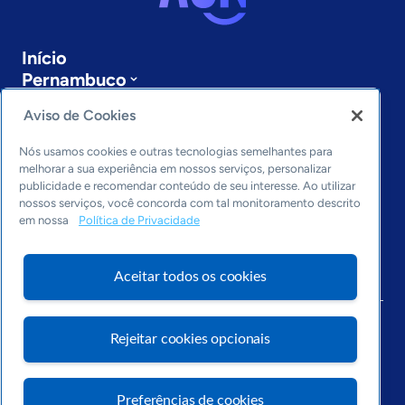
Início
Pernambuco
Sobre a ASN
Aviso de Cookies
Últimas notícias
Entre em contato
Nós usamos cookies e outras tecnologias semelhantes para
Editorias
melhorar a sua experiência em nossos serviços, personalizar
publicidade e recomendar conteúdo de seu interesse. Ao utilizar
Economia & Política
nossos serviços, você concorda com tal monitoramento descrito
Inovação & Tecnologia
em nossa
Política de Privacidade
Cultura empreendedora
Dados
Aceitar todos os cookies
Arquivo
Rejeitar cookies opcionais
Preferências de cookies