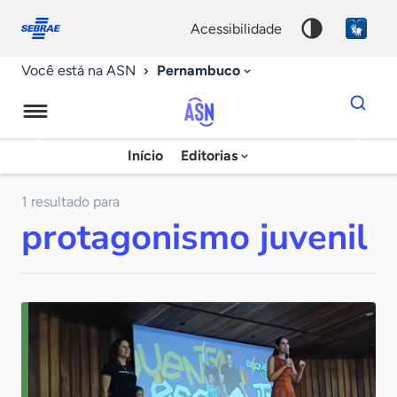
Fale
Acessibilidade
conosco
0
acessibilidade
9
Pernambuco
Você está na ASN
Dados
para
busca
Agência
Início
Editorias
Palavra
Sebrae
chave
de
1 resultado para
protagonismo juvenil
Notícias