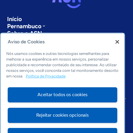
Início
Pernambuco
Sobre a ASN
Últimas notícias
Aviso de Cookies
Entre em contato
Editorias
Nós usamos cookies e outras tecnologias semelhantes para
melhorar a sua experiência em nossos serviços, personalizar
publicidade e recomendar conteúdo de seu interesse. Ao utilizar
Economia & Política
nossos serviços, você concorda com tal monitoramento descrito
Inovação & Tecnologia
em nossa
Política de Privacidade
Cultura empreendedora
Dados
Arquivo
Aceitar todos os cookies
Rejeitar cookies opcionais