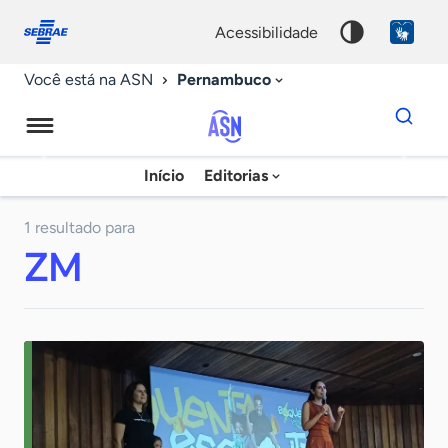
Fale
Acessibilidade
conosco
0
acessibilidade
9
Pernambuco
Você está na ASN
Dados
para
busca
Agência
Início
Editorias
Palavra
Sebrae
chave
de
1 resultado para
ZM
Notícias