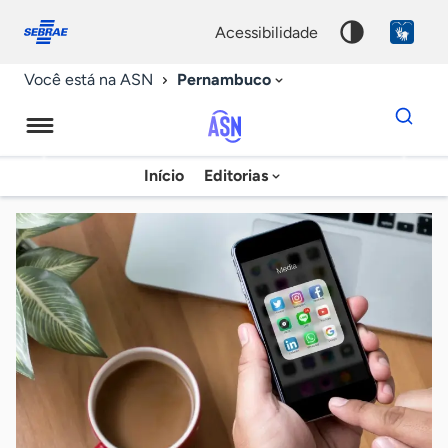
Fale
Acessibilidade
conosco
0
acessibilidade
9
Pernambuco
Você está na ASN
Dados
para
busca
Agência
Início
Editorias
Palavra
Sebrae
chave
de
Notícias