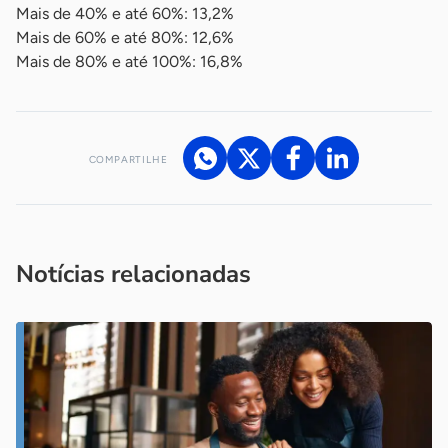
Mais de 40% e até 60%: 13,2%
Mais de 60% e até 80%: 12,6%
Mais de 80% e até 100%: 16,8%
COMPARTILHE
Acesse nossos canais de atendimento
Ficou com alguma dúvida?
.
Se
você é um profissional da imprensa, entre em contato pelo
imprensa@sebrae.com.br
fale com a ASN em cada UF
ou
Notícias relacionadas