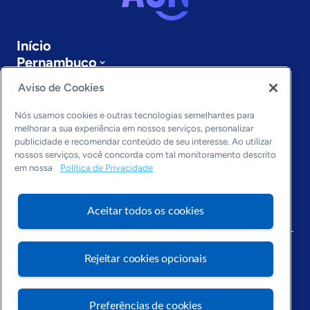
Início
Pernambuco
Sobre a ASN
Aviso de Cookies
Últimas notícias
Entre em contato
Nós usamos cookies e outras tecnologias semelhantes para
Editorias
melhorar a sua experiência em nossos serviços, personalizar
publicidade e recomendar conteúdo de seu interesse. Ao utilizar
Economia & Política
nossos serviços, você concorda com tal monitoramento descrito
em nossa
Política de Privacidade
Inovação & Tecnologia
Cultura empreendedora
Dados
Aceitar todos os cookies
Arquivo
Rejeitar cookies opcionais
Preferências de cookies