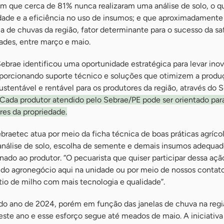
 que cerca de 81% nunca realizaram uma análise de solo, o q
dade e a eficiência no uso de insumos; e que aproximadament
la de chuvas da região, fator determinante para o sucesso da sa
dades, entre março e maio.
Sebrae identificou uma oportunidade estratégica para levar ino
porcionando suporte técnico e soluções que otimizem a produ
ustentável e rentável para os produtores da região, através do 
Cada produtor atendido pelo Sebrae/PE pode ser orientado para
res da propriedade.
ebraetec atua por meio da ficha técnica de boas práticas agríco
 análise de solo, escolha de semente e demais insumos adequad
nado ao produtor. “O pecuarista que quiser participar dessa aç
 do agronegócio aqui na unidade ou por meio de nossos contato
tio de milho com mais tecnologia e qualidade”.
l do ano de 2024, porém em função das janelas de chuva na regi
deste ano e esse esforço segue até meados de maio. A iniciativ