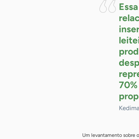
Essa
rela
inse
leit
prod
desp
repr
70% 
prop
Kedima
Um levantamento sobre o 