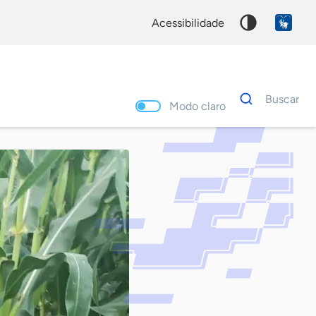
acessibilidade
Dados
Buscar
para
Modo claro
busca
Palavra
chave