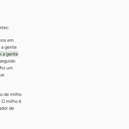
etec.
amos em
e a gente
e a gente
seguido
 foi um
que
̃o de milho
 O milho é
ador de