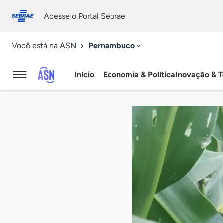
Fale
Acessibilidade
conosco
0
Acesse o Portal Sebrae
9
Pernambuco
Você está na ASN
Início
Economia & Política
Inovação & T
Agência
Sebrae
de
Notícias