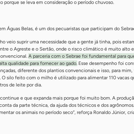
 porque se leva em consideração o período chuvoso.
 em Águas Belas, é um dos pecuaristas que participam do Sebra
lho veio suprir uma necessidade que a gente já tinha, pois est
entre o Agreste e o Sertão, onde o risco climático é muito alto 
convencional.
A parceria com o Sebrae foi fundamental para qu
alta qualidade para fornecer ao gado.
Esse desempenho foi con
çadas, diferente dos plantios convencionais e isso, para mim,
. O silo feito com o milho é utilizado para alimentar 110 vacas 
os de leite por dia.
 continue e que expanda mais porque foi muito bom. A produça
nta da parte técnica, da ajuda dos técnicos e dos agrônomos.
mentar os animais no período seco”, reforça Ronaldo Júnior, cri