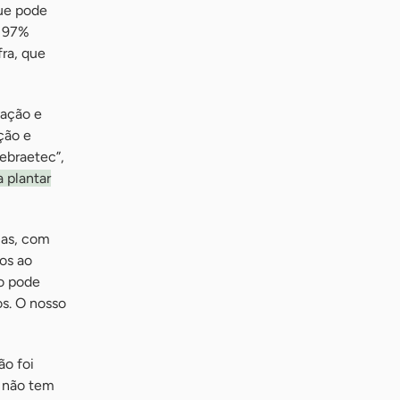
ue pode
e 97%
fra, que
vação e
ção e
Sebraetec”,
 plantar
las, com
os ao
ão pode
s. O nosso
ão foi
a não tem