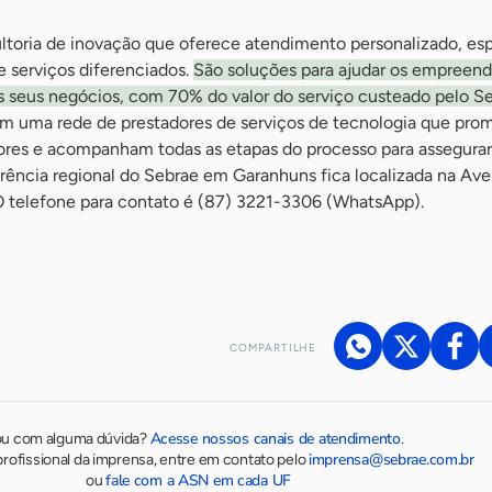
toria de inovação que oferece atendimento personalizado, esp
e serviços diferenciados.
São soluções para ajudar os empreen
s seus negócios, com 70% do valor do serviço custeado pelo Se
om uma rede de prestadores de serviços de tecnologia que pr
ores e acompanham todas as etapas do processo para assegurar
rência regional do Sebrae em Garanhuns fica localizada na Ave
 O telefone para contato é (87) 3221-3306 (WhatsApp).
COMPARTILHE
Acesse nossos canais de atendimento
ou com alguma dúvida?
.
imprensa@sebrae.com.br
rofissional da imprensa, entre em contato pelo
fale com a ASN em cada UF
ou