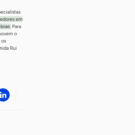
ecialistas
dedores em
brae.
Para
omovem o
 os
nida Rui