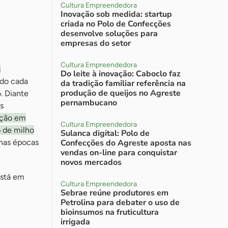
Cultura Empreendedora
Inovação sob medida: startup
criada no Polo de Confecções
desenvolve soluções para
empresas do setor
Cultura Empreendedora
s
Do leite à inovação: Caboclo faz
ado cada
da tradição familiar referência na
produção de queijos no Agreste
. Diante
pernambucano
s
ição em
Cultura Empreendedora
o de milho
Sulanca digital: Polo de
 nas épocas
Confecções do Agreste aposta nas
vendas on-line para conquistar
novos mercados
está em
Cultura Empreendedora
Sebrae reúne produtores em
Petrolina para debater o uso de
bioinsumos na fruticultura
irrigada