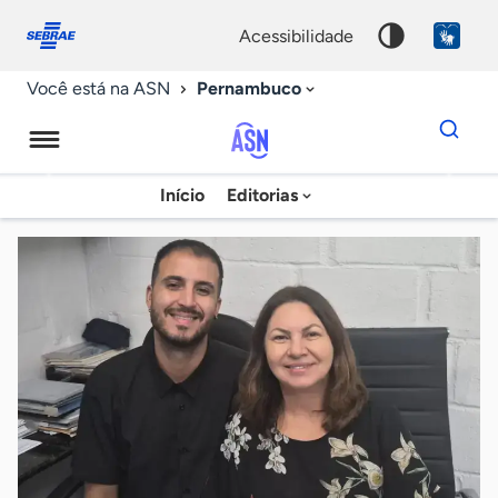
Fale
Acessibilidade
conosco
0
acessibilidade
9
Pernambuco
Você está na ASN
Dados
para
busca
Agência
Início
Editorias
Palavra
Sebrae
chave
de
Notícias