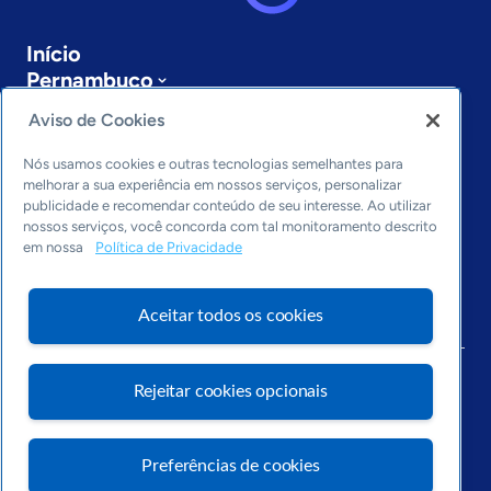
Início
Pernambuco
Sobre a ASN
Aviso de Cookies
Últimas notícias
Entre em contato
Nós usamos cookies e outras tecnologias semelhantes para
Editorias
melhorar a sua experiência em nossos serviços, personalizar
publicidade e recomendar conteúdo de seu interesse. Ao utilizar
Economia & Política
nossos serviços, você concorda com tal monitoramento descrito
em nossa
Política de Privacidade
Inovação & Tecnologia
Cultura empreendedora
Dados
Aceitar todos os cookies
Arquivo
Rejeitar cookies opcionais
Preferências de cookies
Visite o Portal Sebrae