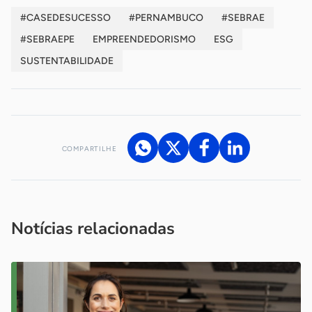
#CASEDESUCESSO
#PERNAMBUCO
#SEBRAE
#SEBRAEPE
EMPREENDEDORISMO
ESG
SUSTENTABILIDADE
COMPARTILHE
Acesse nossos canais de atendimento
Ficou com alguma dúvida?
.
Se
você é um profissional da imprensa, entre em contato pelo
imprensa@sebrae.com.br
fale com a ASN em cada UF
ou
Notícias relacionadas