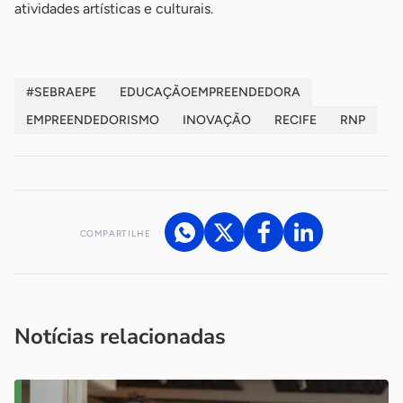
atividades artísticas e culturais.
#SEBRAEPE
EDUCAÇÃOEMPREENDEDORA
EMPREENDEDORISMO
INOVAÇÃO
RECIFE
RNP
COMPARTILHE
Acesse nossos canais de atendimento
Ficou com alguma dúvida?
.
Se
você é um profissional da imprensa, entre em contato pelo
imprensa@sebrae.com.br
fale com a ASN em cada UF
ou
Notícias relacionadas