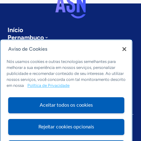
Início
Pernambuco
Sobre a ASN
Aviso de Cookies
Últimas notícias
Entre em contato
Nós usamos cookies e outras tecnologias semelhantes para
Editorias
melhorar a sua experiência em nossos serviços, personalizar
publicidade e recomendar conteúdo de seu interesse. Ao utilizar
Economia & Política
nossos serviços, você concorda com tal monitoramento descrito
em nossa
Política de Privacidade
Inovação & Tecnologia
Cultura empreendedora
Dados
Aceitar todos os cookies
Arquivo
Rejeitar cookies opcionais