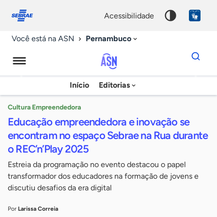
Fale
Acessibilidade
conosco
0
acessibilidade
9
Pernambuco
Você está na ASN
Dados
para
busca
Agência
Início
Editorias
Palavra
Sebrae
chave
de
Cultura Empreendedora
Educação empreendedora e inovação se
Notícias
encontram no espaço Sebrae na Rua durante
o REC’n’Play 2025
Estreia da programação no evento destacou o papel
transformador dos educadores na formação de jovens e
discutiu desafios da era digital
Por
Larissa Correia