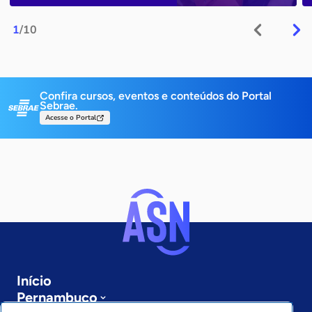
1
/10
Confira cursos, eventos e conteúdos do Portal
Sebrae.
Acesse o Portal
Início
Pernambuco