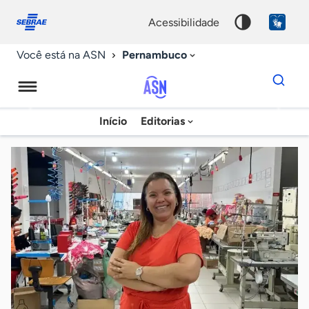
Fale
Acessibilidade
conosco
0
acessibilidade
9
Pernambuco
Você está na ASN
Dados
para
busca
Agência
Início
Editorias
Palavra
Sebrae
chave
de
Notícias