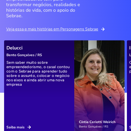
transformar negócios, realidades e
histórias de vida, com o apoio do
Sebrae.
Veja essa e mais histórias em Personagens Sebrae
Delucci
Bento Gonçalves / RS
L
Sem saber muito sobre
empreendedorismo, o casal contou
com o Sebrae para aprender tudo
sobre o assunto, colocar o negócio
nos eixos e ainda abrir uma nova
empresa
Cíntia Ceriotti Weirich
Bento Gonçalves / RS
Saiba mais