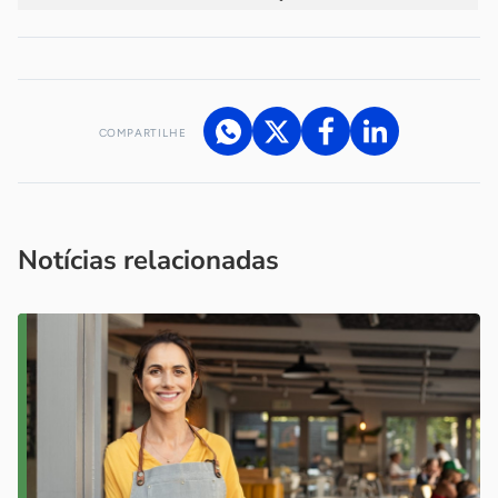
COMPARTILHE
Acesse nossos canais de atendimento
Ficou com alguma dúvida?
.
Se
você é um profissional da imprensa, entre em contato pelo
imprensa@sebrae.com.br
fale com a ASN em cada UF
ou
Notícias relacionadas