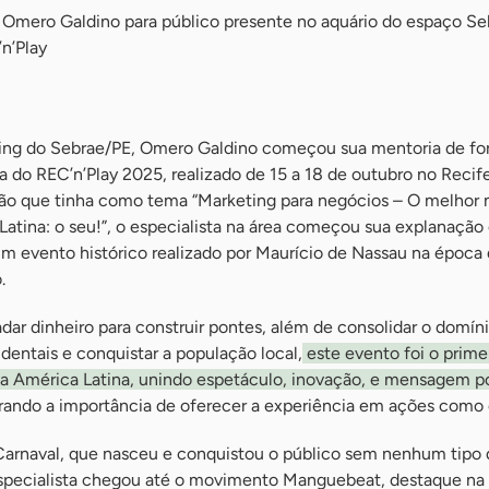
or Omero Galdino para público presente no aquário do espaço Se
’n’Play
ting do Sebrae/PE, Omero Galdino começou sua mentoria de f
ia do REC’n’Play 2025, realizado de 15 a 18 de outubro no Recif
ão que tinha como tema “Marketing para negócios – O melhor 
Latina: o seu!”, o especialista na área começou sua explanaçã
 um evento histórico realizado por Maurício de Nassau na época
.
dar dinheiro para construir pontes, além de consolidar o domín
entais e conquistar a população local,
este evento foi o prime
a América Latina, unindo espetáculo, inovação, e mensagem po
ando a importância de oferecer a experiência em ações como 
rnaval, que nasceu e conquistou o público sem nenhum tipo 
especialista chegou até o movimento Manguebeat, destaque na