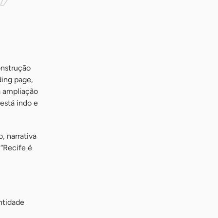
onstrução
ding page,
a ampliação
está indo e
, narrativa
“Recife é
ntidade