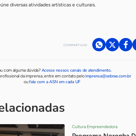
ne diversas atividades artísticas e culturais.
COMPARTILHE
Acesse nossos canais de atendimento
ou com alguma dúvida?
.
imprensa@sebrae.com.br
rofissional da imprensa, entre em contato pelo
fale com a ASN em cada UF
ou
relacionadas
Cultura Empreendedora
Programa Noronha De