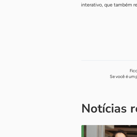
interativo, que também reú
Fic
Se você é um p
Notícias 