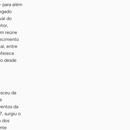
— para além
legado
val do
tor,
ém reúne
alecimento
al, entre
oferece
do desde
asceu da
e
ventos da
, surgiu o
m dos
ente