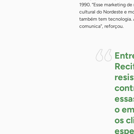
1990. “Esse marketing de
cultural do Nordeste e mo
também tem tecnologia. A e
comunica”, reforçou.
Entr
Reci
resis
cont
essa
o em
os cl
espe