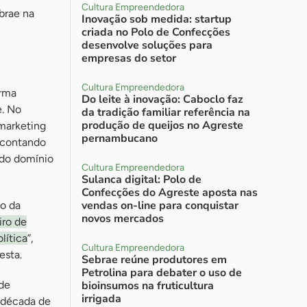
Cultura Empreendedora
brae na
Inovação sob medida: startup
criada no Polo de Confecções
desenvolve soluções para
empresas do setor
Cultura Empreendedora
orma
Do leite à inovação: Caboclo faz
e. No
da tradição familiar referência na
produção de queijos no Agreste
marketing
pernambucano
o contando
 do domínio
Cultura Empreendedora
Sulanca digital: Polo de
Confecções do Agreste aposta nas
vendas on-line para conquistar
io da
novos mercados
iro de
lítica
”,
Cultura Empreendedora
esta.
Sebrae reúne produtores em
Petrolina para debater o uso de
de
bioinsumos na fruticultura
irrigada
 década de