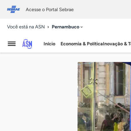
Fale
Acessibilidade
conosco
0
Acesse o Portal Sebrae
9
Pernambuco
Você está na ASN
Início
Economia & Política
Inovação & T
Agência
Sebrae
de
Notícias