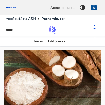
Fale
Acessibilidade
conosco
0
acessibilidade
9
Pernambuco
Você está na ASN
Dados
para
busca
Agência
Início
Editorias
Palavra
Sebrae
chave
de
Notícias