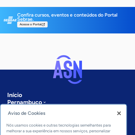
Confira cursos, eventos e conteúdos do Portal
Sebrae.
Acesse o Portal
Início
Pernambuco
Sobre a ASN
Aviso de Cookies
Últimas notícias
Entre em contato
Nós usamos cookies e outras tecnologias semelhantes para
Editorias
melhorar a sua experiência em nossos serviços, personalizar