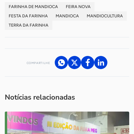
FARINHA DE MANDIOCA
FEIRA NOVA
FESTA DA FARINHA
MANDIOCA
MANDIOCULTURA
TERRA DA FARINHA
COMPARTILHE
Acesse nossos canais de atendimento
Ficou com alguma dúvida?
.
Se
você é um profissional da imprensa, entre em contato pelo
imprensa@sebrae.com.br
fale com a ASN em cada UF
ou
Notícias relacionadas