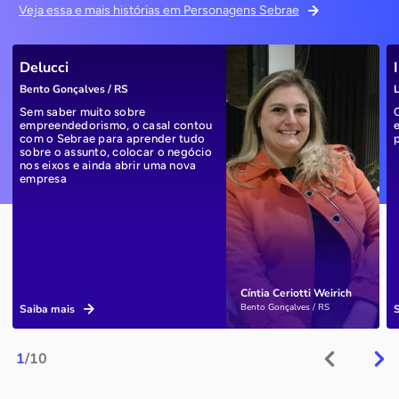
Veja essa e mais histórias em Personagens Sebrae
Delucci
Bento Gonçalves / RS
L
Sem saber muito sobre
empreendedorismo, o casal contou
com o Sebrae para aprender tudo
sobre o assunto, colocar o negócio
nos eixos e ainda abrir uma nova
empresa
Cíntia Ceriotti Weirich
Bento Gonçalves / RS
Saiba mais
1
/10