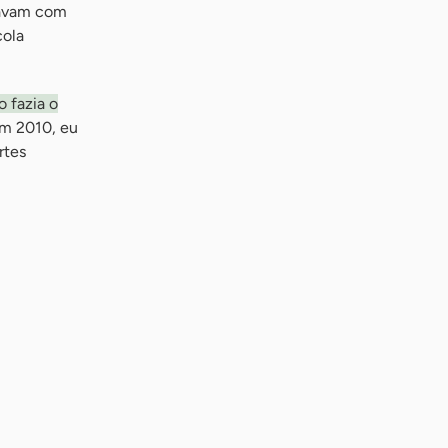
havam com
cola
 fazia o
Em 2010, eu
rtes