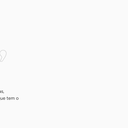
as,
que tem o