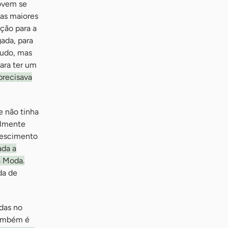
jovem se
das maiores
ção para a
ada, para
tudo, mas
ara ter um
precisava
e não tinha
almente
crescimento
da a
a Moda.
da de
das no
 também é