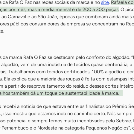
a da Rafa Q Faz nas redes sociais da marca e no
site
.
Rafaela co
ças por mês, mas a média mensal é de 200 a 300 peças.
O pico
 ao Carnaval e ao São João, épocas que combinam ainda mais
iores públicos consumidores da empresa se concentram no Reci
e.
es da marca Rafa Q Faz se destacam pelo conforto do algodão. 
o algodão, vem de uma indústria de tecidos quase centenária, a
ais. Trabalhamos com tecidos certificados, 100% algodão e c
a. Ela explica que a maioria das roupas é feita com estampas int
m a partir do reaproveitamento do resíduo desses cortes inteiro
talhos também dá um toque de sustentabilidade à marca.
o recebi a notícia de que estava entre as finalistas do Prêmio S
, isso mostra que estamos indo no caminho certo. Nós sempre
so potencial e sempre fomos muito incentivados pelo Sebrae. 
ar Pernambuco e o Nordeste na categoria Pequenos Negócios”, 