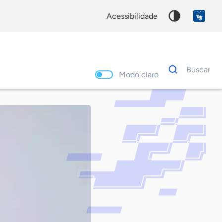
acessibilidade
Dados
Buscar
para
Modo claro
busca
Palavra
chave