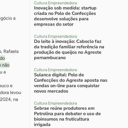
Cultura Empreendedora
Inovação sob medida: startup
criada no Polo de Confecções
egócio a
desenvolve soluções para
empresas do setor
Cultura Empreendedora
Do leite à inovação: Caboclo faz
da tradição familiar referência na
, Rafaela
produção de queijos no Agreste
pernambucano
do
o não
Cultura Empreendedora
u a
Sulanca digital: Polo de
Confecções do Agreste aposta nas
vendas on-line para conquistar
buco e
novos mercados
adora levou
 2024, na
Cultura Empreendedora
Sebrae reúne produtores em
Petrolina para debater o uso de
bioinsumos na fruticultura
irrigada