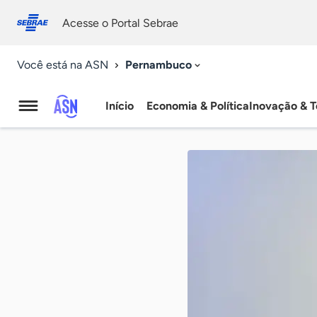
Fale
Acessibilidade
conosco
0
Acesse o Portal Sebrae
9
Pernambuco
Você está na ASN
Início
Economia & Política
Inovação & T
Agência
Sebrae
de
Notícias