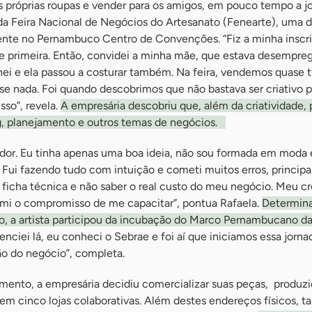
as próprias roupas e vender para os amigos, em pouco tempo a 
 da Feira Nacional de Negócios do Artesanato (Fenearte), uma 
mente no Pernambuco Centro de Convenções. “Fiz a minha inscri
de primeira. Então, convidei a minha mãe, que estava desempreg
nei e ela passou a costurar também. Na feira, vendemos quase 
se nada. Foi quando descobrimos que não bastava ser criativo p
so”, revela.
A empresária descobriu que, além da criatividade, 
g, planejamento e outros temas de negócios.
ador. Eu tinha apenas uma boa ideia, não sou formada em moda 
Fui fazendo tudo com intuição e cometi muitos erros, princip
r ficha técnica e não saber o real custo do meu negócio. Meu 
i o compromisso de me capacitar”, pontua Rafaela.
Determina
o, a artista participou da incubação do Marco Pernambucano d
enciei lá, eu conheci o Sebrae e foi aí que iniciamos essa jorna
ão do negócio”, completa.
mento, a empresária decidiu comercializar suas peças, produzi
, em cinco lojas colaborativas. Além destes endereços físicos,