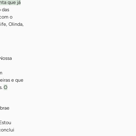
nta que já
 das
 com o
fe, Olinda,
“Nossa
om
eiras e que
s.
O
ebrae
Estou
conclui