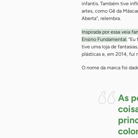
infantis. Também tive in
artes, como Gê da Máscar
Aberta”, relembra.
Inspirada por essa veia f
Ensino Fundamental.
“Eu 
tive uma loja de fantasia
plásticas e, em 2014, fui
O nome da marca foi dado
As p
cois
prin
colo