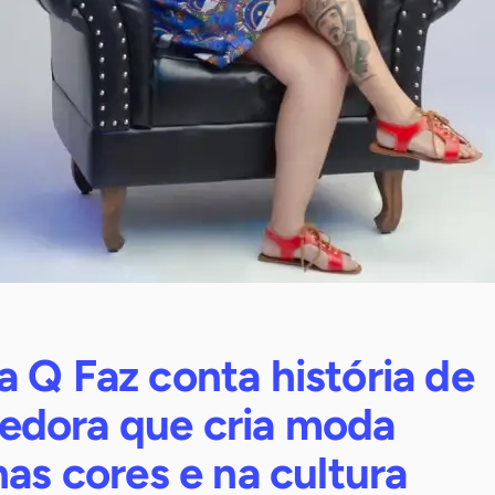
 Q Faz conta história de
dora que cria moda
nas cores e na cultura