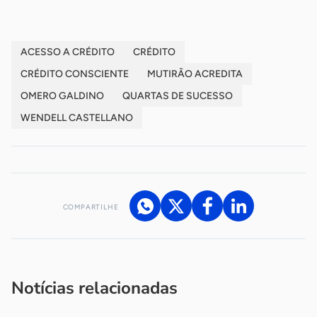
ACESSO A CRÉDITO
CRÉDITO
CRÉDITO CONSCIENTE
MUTIRÃO ACREDITA
OMERO GALDINO
QUARTAS DE SUCESSO
WENDELL CASTELLANO
COMPARTILHE
Acesse nossos canais de atendimento
Ficou com alguma dúvida?
.
Se
você é um profissional da imprensa, entre em contato pelo
imprensa@sebrae.com.br
fale com a ASN em cada UF
ou
Notícias relacionadas