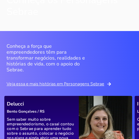
Sebrae
Conheça a força que
empreendedores têm para
transformar negócios, realidades e
histórias de vida, com o apoio do
Sebrae.
Veja essa e mais histórias em Personagens Sebrae
Delucci
Bento Gonçalves / RS
L
Sem saber muito sobre
empreendedorismo, o casal contou
com o Sebrae para aprender tudo
sobre o assunto, colocar o negócio
nos eixos e ainda abrir uma nova