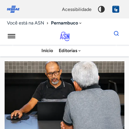
Fale
Acessibilidade
conosco
0
acessibilidade
9
Pernambuco
Você está na ASN
Dados
para
busca
Agência
Início
Editorias
Palavra
Sebrae
chave
de
Notícias