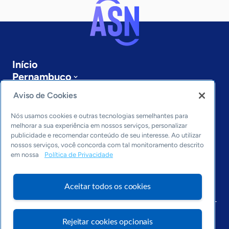
Início
Pernambuco
Sobre a ASN
Aviso de Cookies
Últimas notícias
Entre em contato
Nós usamos cookies e outras tecnologias semelhantes para
Editorias
melhorar a sua experiência em nossos serviços, personalizar
publicidade e recomendar conteúdo de seu interesse. Ao utilizar
Economia & Política
nossos serviços, você concorda com tal monitoramento descrito
em nossa
Política de Privacidade
Inovação & Tecnologia
Cultura empreendedora
Dados
Aceitar todos os cookies
Arquivo
Rejeitar cookies opcionais