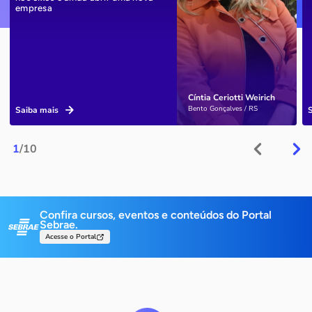
empresa
Cíntia Ceriotti Weirich
Bento Gonçalves / RS
Saiba mais
1
/10
Confira cursos, eventos e conteúdos do Portal
Sebrae.
Acesse o Portal