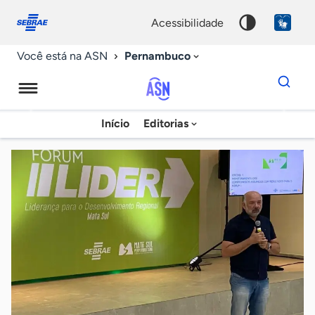
Fale
Acessibilidade
conosco
0
acessibilidade
9
Pernambuco
Você está na ASN
Dados
para
busca
Agência
Início
Editorias
Palavra
Sebrae
chave
de
Notícias