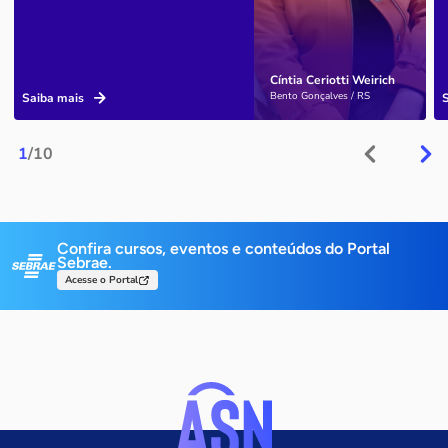
Cíntia Ceriotti Weirich
Bento Gonçalves / RS
Saiba mais
1
/10
Confira cursos, eventos e conteúdos do Portal
Sebrae.
Acesse o Portal