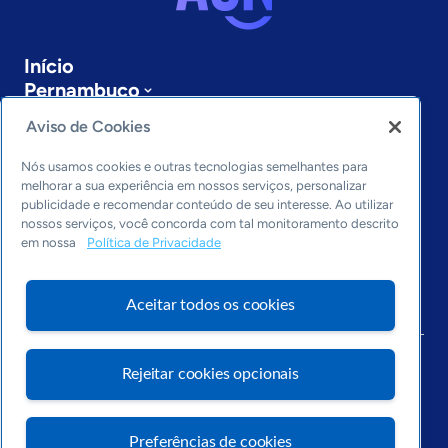
Início
Pernambuco
Sobre a ASN
Aviso de Cookies
Últimas notícias
Entre em contato
Nós usamos cookies e outras tecnologias semelhantes para
Editorias
melhorar a sua experiência em nossos serviços, personalizar
publicidade e recomendar conteúdo de seu interesse. Ao utilizar
Economia & Política
nossos serviços, você concorda com tal monitoramento descrito
em nossa
Política de Privacidade
Inovação & Tecnologia
Cultura empreendedora
Dados
Aceitar todos os cookies
Arquivo
Rejeitar cookies opcionais
Preferências de cookies