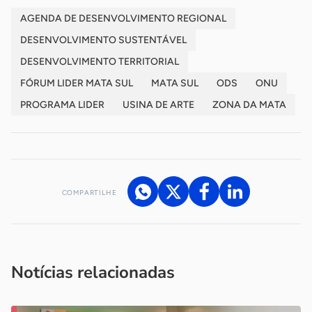
AGENDA DE DESENVOLVIMENTO REGIONAL
DESENVOLVIMENTO SUSTENTÁVEL
DESENVOLVIMENTO TERRITORIAL
FÓRUM LIDER MATA SUL
MATA SUL
ODS
ONU
PROGRAMA LIDER
USINA DE ARTE
ZONA DA MATA
COMPARTILHE
Acesse nossos canais de atendimento
Ficou com alguma dúvida?
.
Se
você é um profissional da imprensa, entre em contato pelo
imprensa@sebrae.com.br
fale com a ASN em cada UF
ou
Notícias relacionadas