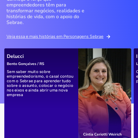
empreendedores têm para
transformar negócios, realidades e
histórias de vida, com o apoio do
Sebrae.
Veja essa e mais histórias em Personagens Sebrae
Delucci
Bento Gonçalves / RS
L
Sem saber muito sobre
empreendedorismo, o casal contou
com o Sebrae para aprender tudo
sobre o assunto, colocar o negócio
nos eixos e ainda abrir uma nova
empresa
Cíntia Ceriotti Weirich