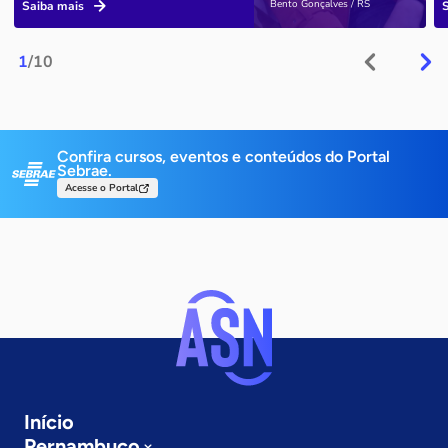
Bento Gonçalves / RS
Saiba mais
1
/10
Confira cursos, eventos e conteúdos do Portal
Sebrae.
Acesse o Portal
Início
Pernambuco