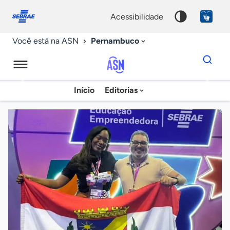
Fale
Acessibilidade
conosco
0
acessibilidade
9
Pernambuco
Você está na ASN
Dados
para
busca
Agência
Início
Editorias
Palavra
Sebrae
chave
de
Notícias