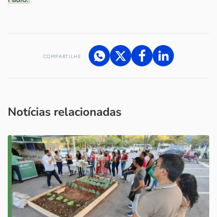
COMPARTILHE
Acesse nossos canais de atendimento
Ficou com alguma dúvida?
.
Se
você é um profissional da imprensa, entre em contato pelo
imprensa@sebrae.com.br
fale com a ASN em cada UF
ou
Notícias relacionadas