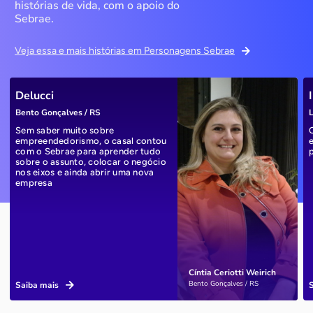
histórias de vida, com o apoio do
Sebrae.
Veja essa e mais histórias em Personagens Sebrae
Delucci
Bento Gonçalves / RS
L
Sem saber muito sobre
empreendedorismo, o casal contou
com o Sebrae para aprender tudo
sobre o assunto, colocar o negócio
nos eixos e ainda abrir uma nova
empresa
Cíntia Ceriotti Weirich
Bento Gonçalves / RS
Saiba mais