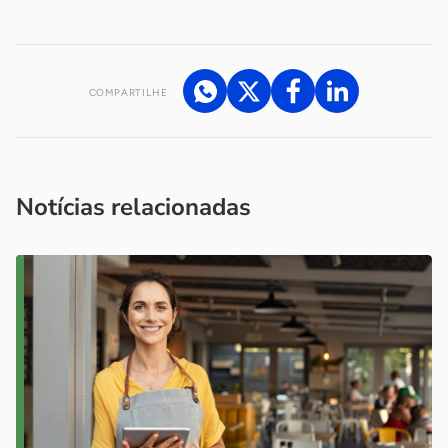
COMPARTILHE
Acesse nossos canais de atendimento
Ficou com alguma dúvida?
.
Se
você é um profissional da imprensa, entre em contato pelo
imprensa@sebrae.com.br
fale com a ASN em cada UF
ou
Notícias relacionadas