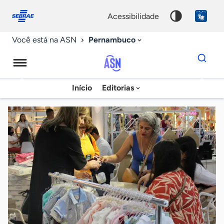
Fale
Acessibilidade
conosco
0
acessibilidade
9
Pernambuco
Você está na ASN
Dados
para
busca
Agência
Início
Editorias
Palavra
Sebrae
chave
de
Notícias