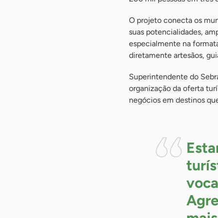
O projeto conecta os mun
suas potencialidades, amp
especialmente na formataç
diretamente artesãos, gui
Superintendente do Sebra
organização da oferta tur
negócios em destinos que
Esta
turí
voca
Agre
mais