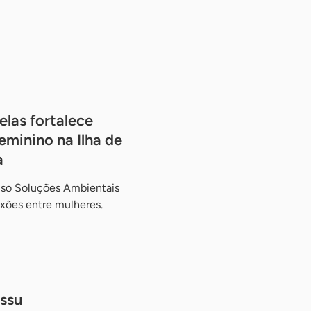
las fortalece
minino na Ilha de
a
ruso Soluções Ambientais
xões entre mulheres.
ssu