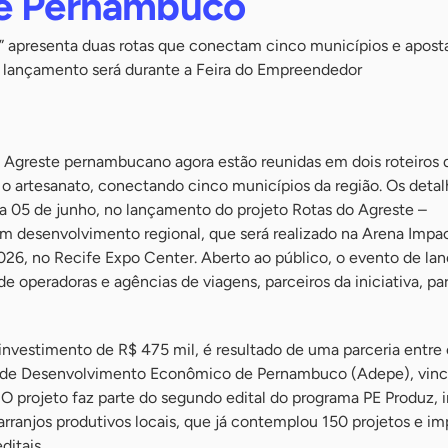
de Pernambuco
e” apresenta duas rotas que conectam cinco municípios e apos
O lançamento será durante a Feira do Empreendedor
o Agreste pernambucano agora estão reunidas em dois roteiros 
o artesanato, conectando cinco municípios da região. Os detal
ia 05 de junho, no lançamento do projeto Rotas do Agreste –
m desenvolvimento regional, que será realizado na Arena Impa
26, no Recife Expo Center. Aberto ao público, o evento de l
de operadoras e agências de viagens, parceiros da iniciativa, pa
 investimento de R$ 475 mil, é resultado de uma parceria entre
de Desenvolvimento Econômico de Pernambuco (Adepe), vinc
 projeto faz parte do segundo edital do programa PE Produz, in
rranjos produtivos locais, que já contemplou 150 projetos e i
ditais.