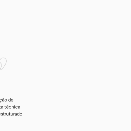
ação de
ta técnica
estruturado