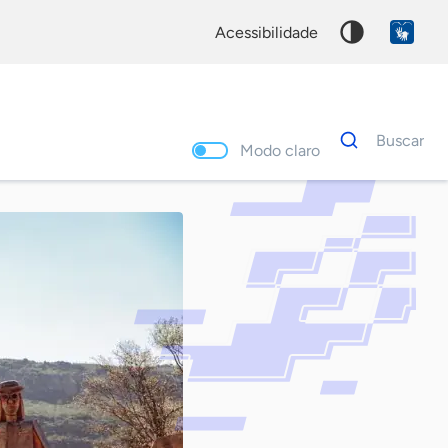
acessibilidade
Dados
Buscar
para
Modo claro
busca
Palavra
chave