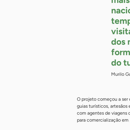
nacio
temp
visi
dos 
form
do t
Murilo G
O projeto começou a ser 
guias turísticos, artesãos
com agentes de viagens d
para comercialização em 