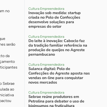
Cultura Empreendedora
tam no
Inovação sob medida: startup
criada no Polo de Confecções
desenvolve soluções para
empresas do setor
Cultura Empreendedora
que
Do leite à inovação: Caboclo faz
hes serão
da tradição familiar referência na
produção de queijos no Agreste
pernambucano
cto da
ançamento
Cultura Empreendedora
rticipantes
Sulanca digital: Polo de
Confecções do Agreste aposta nas
vendas on-line para conquistar
novos mercados
 o Sebrae
ulada ao
Cultura Empreendedora
iciativa
Sebrae reúne produtores em
mpactou
Petrolina para debater o uso de
bioinsumos na fruticultura