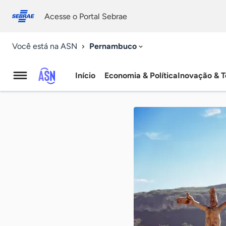
Fale
Acessibilidade
conosco
0
Acesse o Portal Sebrae
9
Pernambuco
Você está na ASN
Início
Economia & Política
Inovação & T
Agência
Sebrae
de
Notícias