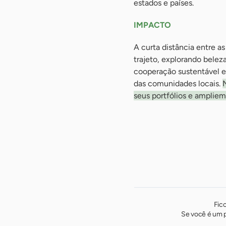
estados e países.
IMPACTO
A curta distância entre 
trajeto, explorando beleza
cooperação sustentável e
das comunidades locais.
seus portfólios e amplie
Fic
Se você é um p