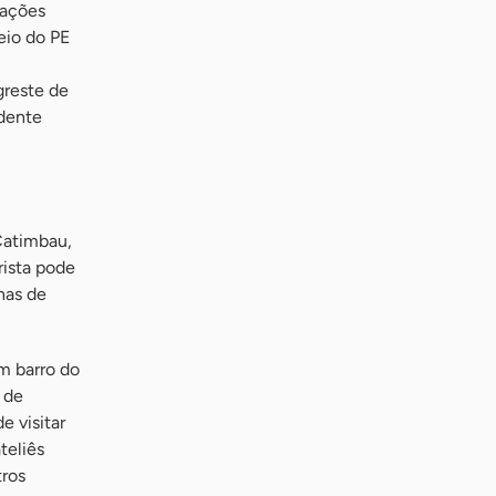
cações
eio do PE
greste de
idente
 Catimbau,
rista pode
nas de
m barro do
 de
e visitar
teliês
tros