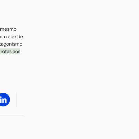
um mesmo
uma rede de
otagonismo
rotas aos