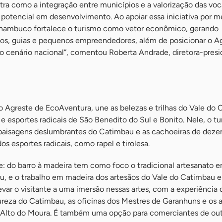
tra como a integração entre municípios e a valorização das vo
potencial em desenvolvimento. Ao apoiar essa iniciativa por m
rnambuco fortalece o turismo como vetor econômico, gerando
ãos, guias e pequenos empreendedores, além de posicionar o A
o cenário nacional”, comentou Roberta Andrade, diretora-pres
do Agreste de EcoAventura, une as belezas e trilhas do Vale do
e esportes radicais de São Benedito do Sul e Bonito. Nele, o tu
e paisagens deslumbrantes do Catimbau e as cachoeiras de deze
s esportes radicais, como rapel e tirolesa.
e: do barro à madeira tem como foco o tradicional artesanato e
u, e o trabalho em madeira dos artesãos do Vale do Catimbau e
evar o visitante a uma imersão nessas artes, com a experiência d
ureza do Catimbau, as oficinas dos Mestres de Garanhuns e os a
 Alto do Moura. É também uma opção para comerciantes de ou