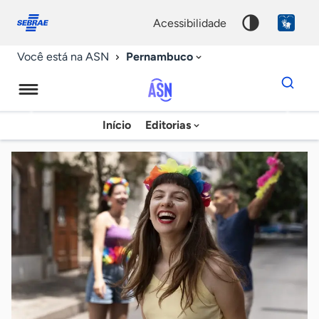
Fale
Acessibilidade
conosco
0
acessibilidade
9
Pernambuco
Você está na ASN
Dados
para
busca
Agência
Início
Editorias
Palavra
Sebrae
chave
de
Notícias