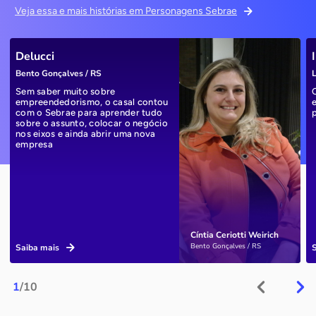
Veja essa e mais histórias em Personagens Sebrae
Delucci
Bento Gonçalves / RS
L
Sem saber muito sobre
empreendedorismo, o casal contou
com o Sebrae para aprender tudo
sobre o assunto, colocar o negócio
nos eixos e ainda abrir uma nova
empresa
Cíntia Ceriotti Weirich
Bento Gonçalves / RS
Saiba mais
1
/10