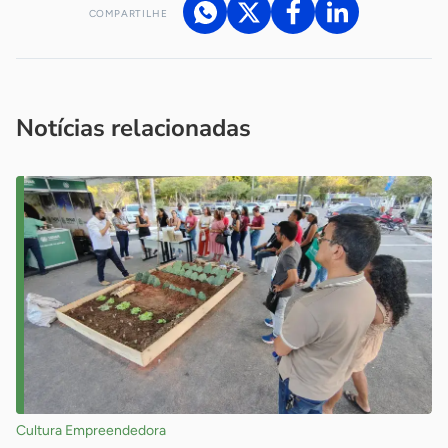
COMPARTILHE
Acesse nossos canais de atendimento
Ficou com alguma dúvida?
.
Se
você é um profissional da imprensa, entre em contato pelo
imprensa@sebrae.com.br
fale com a ASN em cada UF
ou
Notícias relacionadas
Cultura Empreendedora