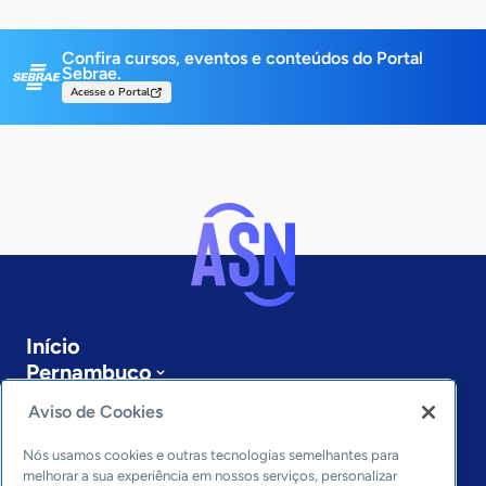
Confira cursos, eventos e conteúdos do Portal
Sebrae.
Acesse o Portal
Início
Pernambuco
Sobre a ASN
Aviso de Cookies
Últimas notícias
Entre em contato
Nós usamos cookies e outras tecnologias semelhantes para
Editorias
melhorar a sua experiência em nossos serviços, personalizar