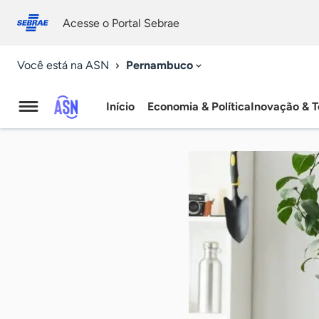
Fale
Acessibilidade
conosco
0
Acesse o Portal Sebrae
9
Pernambuco
Você está na ASN
Início
Economia & Política
Inovação & T
Agência
Sebrae
de
Notícias