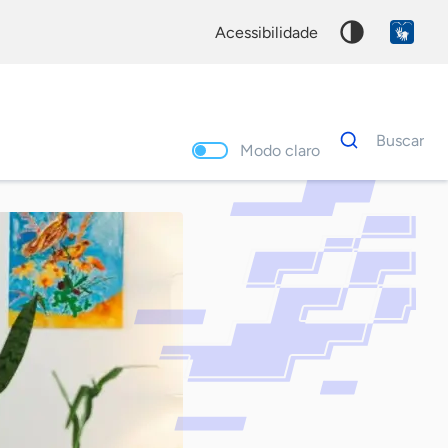
acessibilidade
Dados
Buscar
para
Modo claro
busca
Palavra
chave