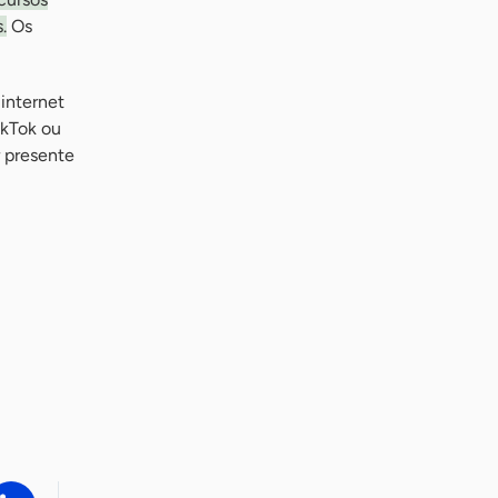
.
Os
 internet
ikTok ou
r presente