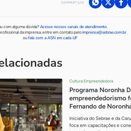
COMPARTILHE
Acesse nossos canais de atendimento
ou com alguma dúvida?
.
imprensa@sebrae.com.br
rofissional da imprensa, entre em contato pelo
fale com a ASN em cada UF
ou
relacionadas
Cultura Empreendedora
Programa Noronha De
empreendedorismo fe
Fernando de Noronh
Iniciativa do Sebrae e da Ca
foca em capacitações e cone