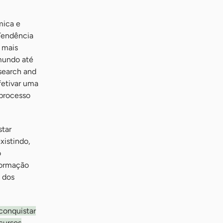
mica e
 Tendência
 mais
 mundo até
search and
fetivar uma
processo
star
xistindo,
o
formação
a dos
conquistar
ecursos