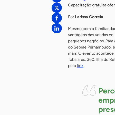
Capacitação gratuita ofer
Por
Larissa Correia
Mesmo com a familiaridade
vantagens das vendas onli
pequenos negócios. Para a
do Sebrae Pernambuco, em
mais. O evento acontece na
Tabaiares, 360, Ilha do Re
pelo
link
.
Perc
empr
pres