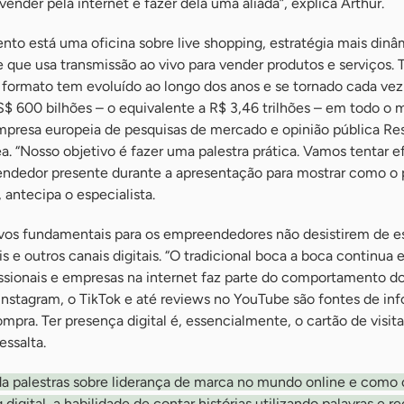
ender pela internet e fazer dela uma aliada”, explica Arthur.
nto está uma oficina sobre live shopping, estratégia mais dinâ
 que usa transmissão ao vivo para vender produtos e serviços.
o formato tem evoluído ao longo dos anos e se tornado cada vez
S$ 600 bilhões – o equivalente a R$ 3,46 trilhões – em todo o
presa europeia de pesquisas de mercado e opinião pública Re
ea. “Nosso objetivo é fazer uma palestra prática. Vamos tentar e
dedor presente durante a apresentação para mostrar como o 
antecipa o especialista.
vos fundamentais para os empreendedores não desistirem de e
s e outros canais digitais. “O tradicional boca a boca continua e
issionais e empresas na internet faz parte do comportamento d
Instagram, o TikTok e até reviews no YouTube são fontes de in
mpra. Ter presença digital é, essencialmente, o cartão de visit
essalta.
da palestras sobre liderança de marca no mundo online e como 
 digital, a habilidade de contar histórias utilizando palavras e r