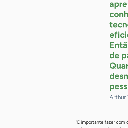
apre
conh
tecn
efic
Entã
de p
Quar
desm
pess
Arthur 
“É importante fazer com 