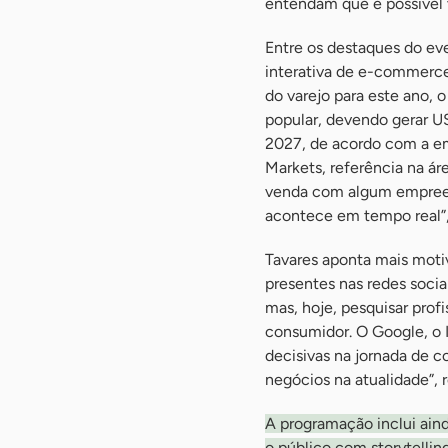
entendam que é possível v
Entre os destaques do eve
interativa de e-commerce
do varejo para este ano, 
popular, devendo gerar U
2027, de acordo com a em
Markets, referência na ár
venda com algum empreen
acontece em tempo real”, 
Tavares aponta mais moti
presentes nas redes sociai
mas, hoje, pesquisar prof
consumidor. O Google, o 
decisivas na jornada de co
negócios na atualidade”, r
A programação inclui ain
o público com storytelling