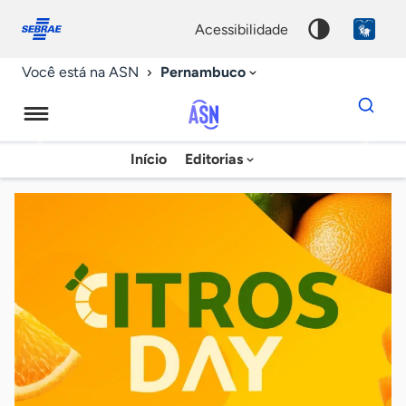
Fale
Acessibilidade
conosco
0
acessibilidade
9
Pernambuco
Você está na ASN
Dados
para
busca
Agência
Início
Editorias
Palavra
Sebrae
chave
de
Notícias