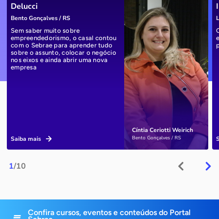
Delucci
Bento Gonçalves / RS
L
Sem saber muito sobre
empreendedorismo, o casal contou
com o Sebrae para aprender tudo
sobre o assunto, colocar o negócio
nos eixos e ainda abrir uma nova
empresa
Cíntia Ceriotti Weirich
Bento Gonçalves / RS
Saiba mais
1
/10
Confira cursos, eventos e conteúdos do Portal