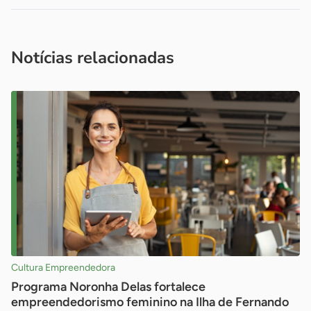
Acesse nossos canais de atendimento
Ficou com alguma dúvida?
.
Se
você é um profissional da imprensa, entre em contato pelo
imprensa@sebrae.com.br
fale com a ASN em cada UF
ou
Notícias relacionadas
Cultura Empreendedora
Programa Noronha Delas fortalece
empreendedorismo feminino na Ilha de Fernando