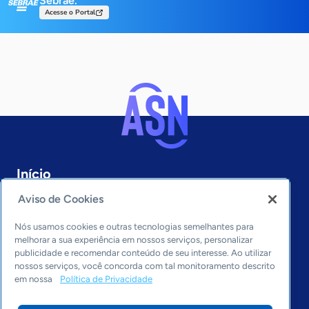
Sebrae.
Acesse o Portal
Início
Pernambuco
Aviso de Cookies
Sobre a ASN
Últimas notícias
Nós usamos cookies e outras tecnologias semelhantes para
Entre em contato
melhorar a sua experiência em nossos serviços, personalizar
publicidade e recomendar conteúdo de seu interesse. Ao utilizar
Editorias
nossos serviços, você concorda com tal monitoramento descrito
em nossa
Política de Privacidade
Economia & Política
Inovação & Tecnologia