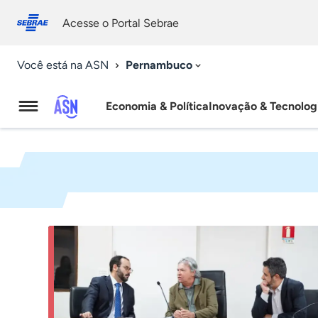
Fale
Acessibilidade
conosco
0
Acesse o Portal Sebrae
9
Pernambuco
Você está na ASN
Economia & Política
Inovação & Tecnolog
Agência
Sebrae
de
Notícias