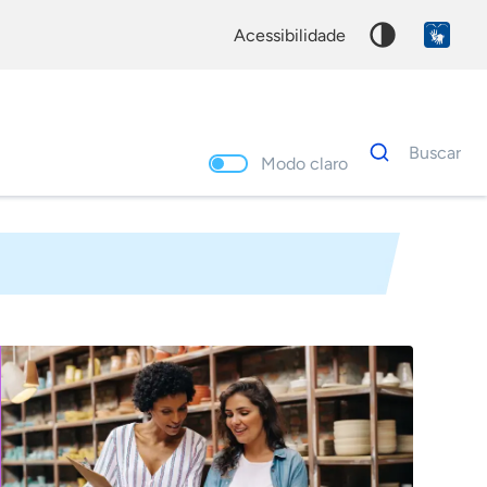
acessibilidade
Dados
Buscar
para
Modo claro
busca
Palavra
chave